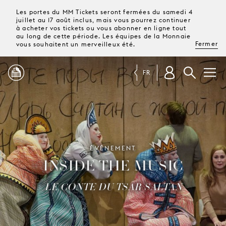
Les portes du MM Tickets seront fermées du samedi 4
juillet au 17 août inclus, mais vous pourrez continuer
à acheter vos tickets ou vous abonner en ligne tout
au long de cette période. Les équipes de la Monnaie
Fermer
vous souhaitent un merveilleux été.
FR
PROGRAMME
MAGAZINE
ÉVÉNEMENT
INSIDE THE MUSIC
TICKETS &
ABONNEMENTS
LE CONTE DU TSAR SALTAN
VOTRE
VISITE