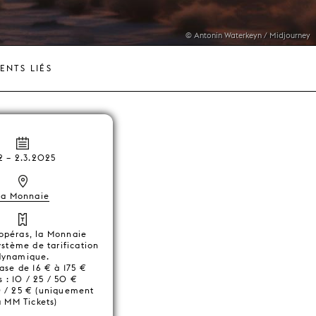
© Antonin Waterkeyn / Midjourney
ENTS LIÉS
2
–
2.3.2025
La Monnaie
 opéras, la Monnaie
système de tarification
dynamique.
ase de 16 € à 175 €
 : 10 / 25 / 50 €
10 / 25 € (uniquement
a MM Tickets)