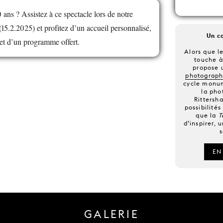
ans ? Assistez à ce spectacle lors de notre
15.2.2025) et profitez d’un accueil personnalisé,
Un c
 et d’un programme offert.
Alors que l
touche à
propose 
photograph
cycle monum
la pho
Rittersh
possibilités
que la
T
d’inspirer, 
s
EN
GALERIE