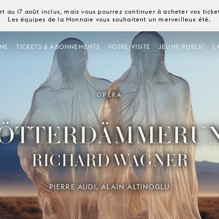
t au 17 août inclus, mais vous pourrez continuer à acheter vos tick
Les équipes de la Monnaie vous souhaitent un merveilleux été.
NE
TICKETS & ABONNEMENTS
VOTRE VISITE
JEUNE PUBLIC
L
OPÉRA
ÖTTER­DÄMMERU
RICHARD WAGNER
PIERRE AUDI, ALAIN ALTINOGLU