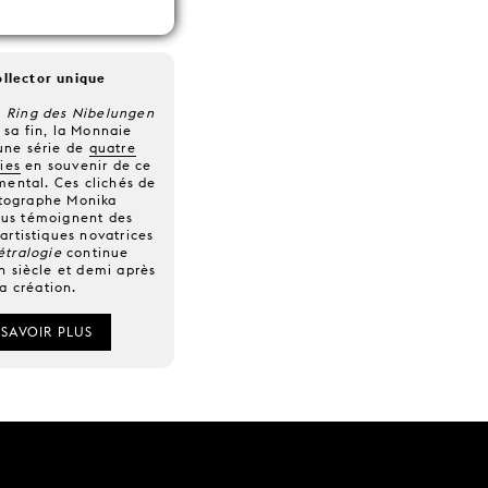
ollector unique
e
Ring des Nibelungen
 sa fin, la Monnaie
une série de
quatre
ies
en souvenir de ce
ental. Ces clichés de
tographe Monika
aus témoignent des
 artistiques novatrices
étralogie
continue
un siècle et demi après
a création.
 SAVOIR PLUS