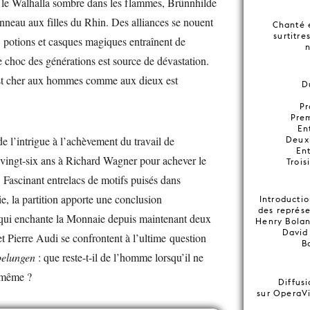
, le Walhalla sombre dans les flammes, Brünnhilde
’anneau aux filles du Rhin. Des alliances se nouent
Chanté 
surtitre
, potions et casques magiques entraînent de
le choc des générations est source de dévastation.
est cher aux hommes comme aux dieux est
D
Pr
Prem
En
e l’intrigue à l’achèvement du travail de
Deux
Ent
u vingt-six ans à Richard Wagner pour achever le
Trois
. Fascinant entrelacs de motifs puisés dans
ie, la partition apporte une conclusion
Introductio
des représe
 qui enchante la Monnaie depuis maintenant deux
Henry Bolan
David
et Pierre Audi se confrontent à l’ultime question
B
belungen
: que reste-t-il de l’homme lorsqu’il ne
i-même ?
Diffusi
sur OperaVi