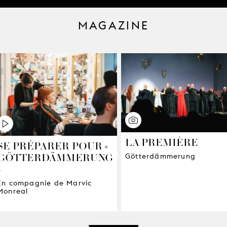
MAGAZINE
LA PREMIÈRE
SE PRÉPARER POUR «
GÖTTERDÄMMERUNG
Götterdämmerung
»
En compagnie de Marvic
Monreal