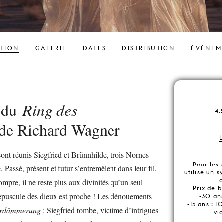
ATION
GALERIE
DATES
DISTRIBUTION
ÉVÉNEM
e du
Ring des
4.
de Richard Wagner
ont réunis Siegfried et Brünnhilde, trois Nornes
Pour les
. Passé, présent et futur s’entremêlent dans leur fil.
utilise un 
ompre, il ne reste plus aux divinités qu’un seul
Prix de b
répuscule des dieux est proche ! Les dénouements
-30 ans
-15 ans : 
erdämmerung
: Siegfried tombe, victime d’intrigues
vi