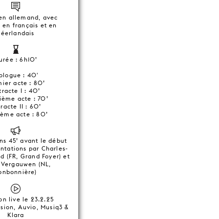
en allemand, avec
s en français et en
néerlandais
urée : 6h10’
ologue : 40'
ier acte : 80’
tracte I : 40’
ième acte : 70’
racte II : 60’
ième acte : 80’
ns 45’ avant le début
ntations par Charles-
d (FR, Grand Foyer) et
 Vergauwen (NL,
onbonnière)
on live le 23.2.25
sion, Auvio, Musiq3 &
Klara