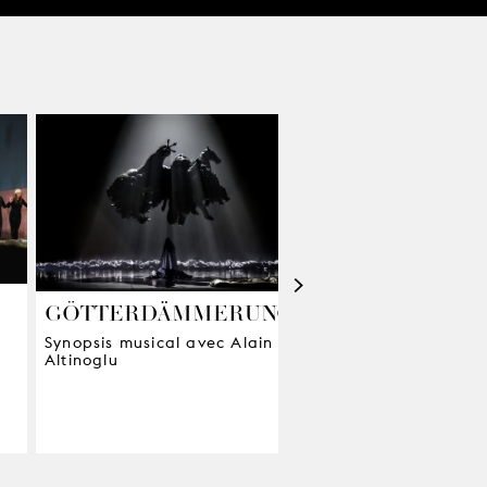
>
L’ABÉCÉDAIRE
GÖTTERDÄMMERUNG
RING
Synopsis musical avec Alain
De Nibelungen à
Altinoglu
Zukunftsmusik