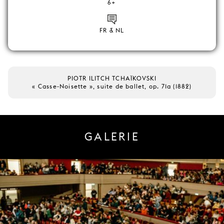
6+
FR & NL
PIOTR ILITCH TCHAÏKOVSKI
« Casse-Noisette », suite de ballet, op. 71a (1882)
GALERIE