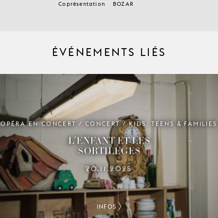
Coprésentation
BOZAR
ÉVÉNEMENTS LIÉS
OPÉRA EN CONCERT / CONCERT / KIDS, TEENS & FAMILIES
L’ENFANT ET LES
SORTILÈGES
20.11.2025
INFOS