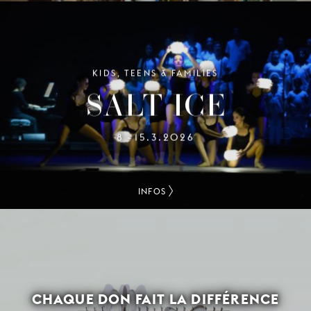
KIDS, TEENS & FAMILIES
SALT-ICE
8
15.3.2026
–
INFOS
CHAQUE DON FAIT LA DIFFÉRENCE