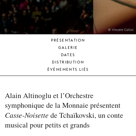
JEUNE
PUBLIC
LA
MONNAIE
© Vincent Callot
PRÉSENTATION
NOUS
GALERIE
SOUTENIR
DATES
DISTRIBUTION
ÉVÉNEMENTS LIÉS
Alain Altinoglu et l’Orchestre
symphonique de la Monnaie présentent
Casse-Noisette
de Tchaïkovski, un conte
musical pour petits et grands