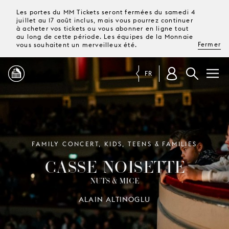
Les portes du MM Tickets seront fermées du samedi 4
juillet au 17 août inclus, mais vous pourrez continuer
à acheter vos tickets ou vous abonner en ligne tout
au long de cette période. Les équipes de la Monnaie
Fermer
vous souhaitent un merveilleux été.
FR
PROGRAMME
MAGAZINE
FAMILY CONCERT, KIDS, TEENS & FAMILIES
CASSE-NOISETTE
TICKETS &
NUTS & MICE
ABONNEMENTS
ALAIN ALTINOGLU
VOTRE
VISITE