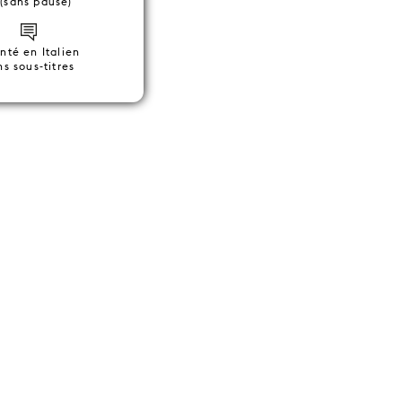
 (sans pause)
nté en Italien
ns sous-titres