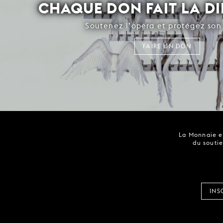
CHAQUE DON FAIT LA D
Soutenez l’opéra et protégez son 
FAIRE UN DON
La Monnaie es
du soutie
INS