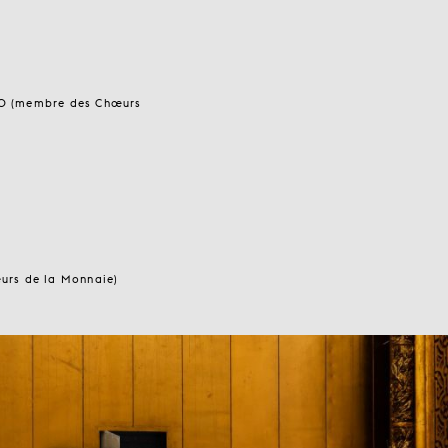
O (membre des Chœurs
rs de la Monnaie)