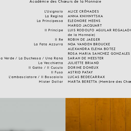
Académie des Chœurs de la Monnaie
L'Usignolo
ALICE CRÉMADES
La Regina
ANNA KNIHNYTSKA
La Principessa
ELEONORE MEENS
MARGO JACQUART
Il Principe
LUIS RODOLFO AGUILAR REGALAD
de la Monnaie)
Il Re
ROBIN DE JAEGER
La Fata Azzurra
NOA VANDEN BROUCKE
ALEXANDRA ELENA BOTEZ
ROSA MARIA SANCHEZ GONZALES
ta Verde / La Duchessa / Una Rana
SARAH DE MEESTER
La Vecchietta
JULIETTE BRIAND
Il Gatto / Il Cuculo
DORINE DONEUX
Il Fuso
ASTRID PATAY
L'ambasciatore / Il Boscaiolo
LUCAS BEDECARRAX
Mister Dollar
MARTA BERETTA (Membre des Chœu