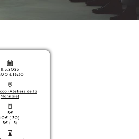
11.5.2025
4:00 & 16:30
occo (Ateliers de la
Monnaie)
15€
10€ (-30)
5€ (-15)