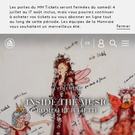
Les portes du MM Tickets seront fermées du samedi 4
juillet au 17 août inclus, mais vous pourrez continuer
à acheter vos tickets ou vous abonner en ligne tout
au long de cette période. Les équipes de la Monnaie
Fermer
vous souhaitent un merveilleux été.
FR
PROGRAMME
MAGAZINE
ÉVÉNEMENT
INSIDE THE MUSIC
TICKETS &
ABONNEMENTS
ROMÉO ET JULIETTE
VOTRE
VISITE