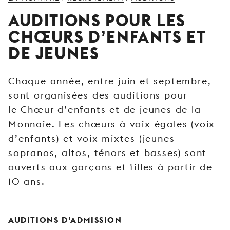
JEUNE
AUDITIONS POUR LES
PUBLIC
CHŒURS D’ENFANTS ET
LA
DE JEUNES
MONNAIE
NOUS
Chaque année, entre juin et septembre,
SOUTENIR
sont organisées des auditions pour
le Chœur d’enfants et de jeunes de la
Monnaie. Les chœurs à voix égales (voix
d’enfants) et voix mixtes (jeunes
sopranos, altos, ténors et basses) sont
ouverts aux garçons et filles à partir de
10 ans.
AUDITIONS D’ADMISSION