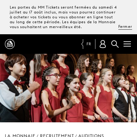
Les portes du MM Tickets seront fermées du samedi 4
juillet au 17 août inclus, mais vous pourrez continuer
à acheter vos tickets ou vous abonner en ligne tout
au long de cette période. Les équipes de la Monnaie
Fermer
vous souhaitent un merveilleux été.
FR
PROGRAMME
MAGAZINE
TICKETS &
ABONNEMENTS
© Simon Van Rompay
VOTRE
VISITE
LA MONNAIE
RECRUTEMENT
AUDITIONS
/
/