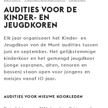
JONG
AUDITIES VOOR DE
PUBLIEK
KINDER- EN
DE
JEUGDKOREN
MUNT
STEUN
Elk jaar organiseert het Kinder- en
ONS
Jeugdkoor van de Munt audities tussen
juni en september. Het gelijkstemmige
kinderkoor en het gemengd jeugdkoor
(jonge sopranen, alten, tenoren en
bassen) staan open voor jongens en
meisjes vanaf 10 jaar.
AUDITIES VOOR NIEUWE KOORLEDEN