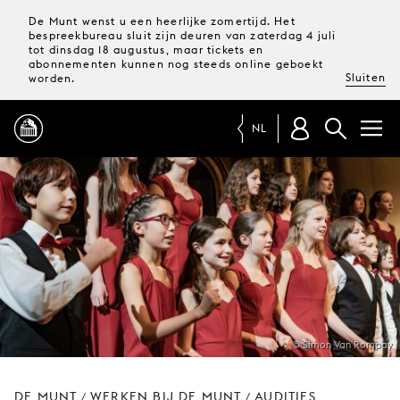
De Munt wenst u een heerlijke zomertijd. Het
bespreekbureau sluit zijn deuren van zaterdag 4 juli
tot dinsdag 18 augustus, maar tickets en
abonnementen kunnen nog steeds online geboekt
Sluiten
worden.
NL
PROGRAMMA
MAGAZINE
TICKETS &
ABONNEMENTEN
© Simon Van Rompay
UW
BEZOEK
DE MUNT
WERKEN BIJ DE MUNT
AUDITIES
/
/