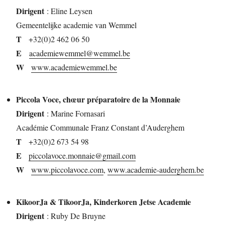
Dirigent
: Eline Leysen
Gemeentelijke academie van Wemmel
T
+32(0)2 462 06 50
E
academiewemmel@wemmel.be
W
www.academiewemmel.be
Piccola Voce, chœur préparatoire de la Monnaie
Dirigent
: Marine Fornasari
Académie Communale Franz Constant d’Auderghem
T
+32(0)2 673 54 98
E
piccolavoce.monnaie@gmail.com
W
www.piccolavoce.com
,
www.academie-auderghem.be
KikoorJa & TikoorJa, Kinderkoren Jetse Academie
Dirigent
: Ruby De Bruyne