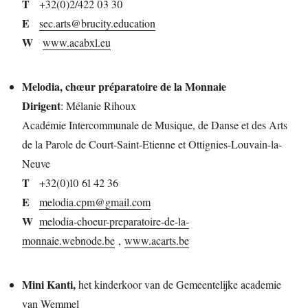
T
+32(0)2/422 03 30
E
sec.arts@brucity.education
W
www.acabxl.eu
Melodia, chœur préparatoire de la Monnaie
Dirigent
: Mélanie Rihoux
Académie Intercommunale de Musique, de Danse et des Arts
de la Parole de Court-Saint-Etienne et Ottignies-Louvain-la-
Neuve
T
+32(0)10 61 42 36
E
melodia.cpm@gmail.com
W
melodia-choeur-preparatoire-de-la-
monnaie.webnode.be
,
www.acarts.be
Mini Kanti,
het kinderkoor van de Gemeentelijke academie
van Wemmel