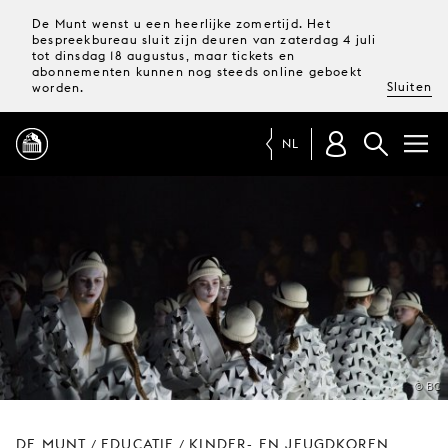
De Munt wenst u een heerlijke zomertijd. Het
bespreekbureau sluit zijn deuren van zaterdag 4 juli
tot dinsdag 18 augustus, maar tickets en
abonnementen kunnen nog steeds online geboekt
Sluiten
worden.
NL
PROGRAMMA
MAGAZINE
TICKETS &
ABONNEMENTEN
© BC
UW
BEZOEK
DE MUNT
EDUCATIE
KINDER- EN JEUGDKOREN
/
/