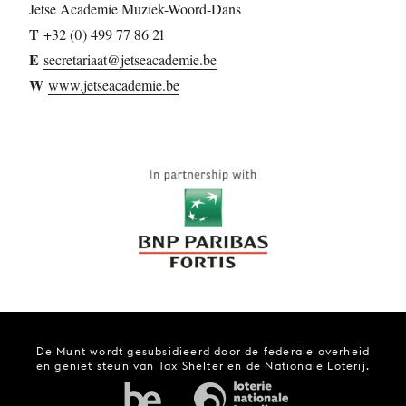
Jetse Academie Muziek-Woord-Dans
T
+32 (0) 499 77 86 21
E
secretariaat@jetseacademie.be
W
www.jetseacademie.be
De Munt wordt gesubsidieerd door de federale overheid
en geniet steun van Tax Shelter en de Nationale Loterij.