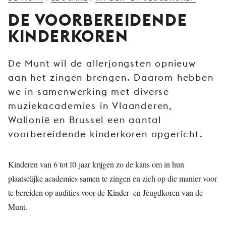
JONG
DE VOORBEREIDENDE
PUBLIEK
KINDERKOREN
DE
MUNT
De Munt wil de allerjongsten opnieuw
STEUN
aan het zingen brengen. Daarom hebben
ONS
we in samenwerking met diverse
muziekacademies in Vlaanderen,
Wallonië en Brussel een aantal
voorbereidende kinderkoren opgericht.
Kinderen van 6 tot 10 jaar krijgen zo de kans om in hun
plaatselijke academies samen te zingen en zich op die manier voor
te bereiden op audities voor de Kinder- en Jeugdkoren van de
Munt.