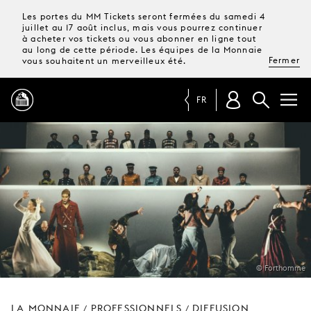
Les portes du MM Tickets seront fermées du samedi 4
juillet au 17 août inclus, mais vous pourrez continuer
à acheter vos tickets ou vous abonner en ligne tout
au long de cette période. Les équipes de la Monnaie
Fermer
vous souhaitent un merveilleux été.
FR
PROGRAMME
MAGAZINE
TICKETS &
ABONNEMENTS
© Forthomme
VOTRE
VISITE
LA MONNAIE
PROFESSIONNELS
DIFFUSION
/
/