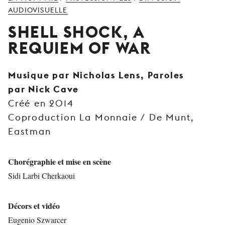
JEUNE
AUDIOVISUELLE
PUBLIC
SHELL SHOCK, A
LA
REQUIEM OF WAR
MONNAIE
NOUS
Musique par Nicholas Lens, Paroles
SOUTENIR
par Nick Cave
Créé en 2014
Coproduction La Monnaie / De Munt,
Eastman
Chorégraphie et mise en scène
Sidi Larbi Cherkaoui
Décors et vidéo
Eugenio Szwarcer