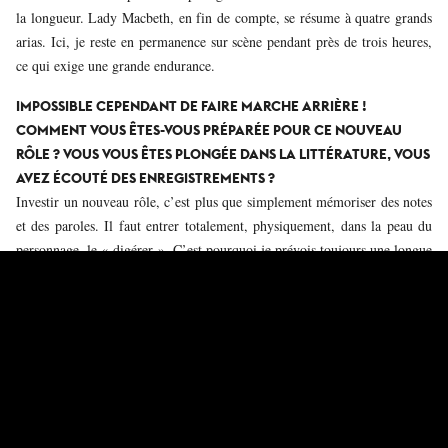
la longueur. Lady Macbeth, en fin de compte, se résume à quatre grands
arias. Ici, je reste en permanence sur scène pendant près de trois heures,
ce qui exige une grande endurance.
IMPOSSIBLE CEPENDANT DE FAIRE MARCHE ARRIÈRE !
COMMENT VOUS ÊTES-VOUS PRÉPARÉE POUR CE NOUVEAU
RÔLE ? VOUS VOUS ÊTES PLONGÉE DANS LA LITTÉRATURE, VOUS
AVEZ ÉCOUTÉ DES ENREGISTREMENTS ?
Investir un nouveau rôle, c’est plus que simplement mémoriser des notes
et des paroles. Il faut entrer totalement, physiquement, dans la peau du
personnage, le « digérer ». C’est pourquoi je prévois toujours une longue
période de préparation, en moyenne près de six mois, et pendant les
répétitions, je m’oblige à chanter énormément. Cela me permet de rester
en lien avec le
geste
vocal exact et de travailler l’endurance qui me
permettra de conserver la légèreté de ma voix jusqu’au dernier duo.
Au-delà de l’étude de la partition, qui est l’alpha et l’oméga de toute
interprétation, j’ai effectivement écouté des enregistrements. Notamment
la version de la Callas de 1952
, qui reste pour beaucoup une référence.