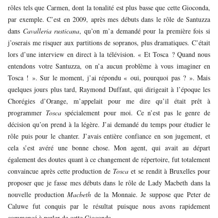
rôles tels que Carmen, dont la tonalité est plus basse que cette Gioconda,
par exemple. C’est en 2009, après mes débuts dans le rôle de Santuzza
dans
Cavalleria rusticana
, qu’on m’a demandé pour la première fois si
j’oserais me risquer aux partitions de sopranos, plus dramatiques. C’était
lors d’une interview en direct à la télévision. « Et Tosca ? Quand nous
entendons votre Santuzza, on n’a aucun problème à vous imaginer en
Tosca ! ». Sur le moment, j’ai répondu « oui, pourquoi pas ? ». Mais
quelques jours plus tard, Raymond Duffaut, qui dirigeait à l’époque les
Chorégies d’Orange, m’appelait pour me dire qu’il était prêt à
programmer
Tosca
spécialement pour moi. Ce n’est pas le genre de
décision qu’on prend à la légère. J’ai demandé du temps pour étudier le
rôle puis pour le chanter. J’avais entière confiance en son jugement, et
cela s’est avéré une bonne chose. Mon agent, qui avait au départ
également des doutes quant à ce changement de répertoire, fut totalement
convaincue après cette production de
Tosca
et se rendit à Bruxelles pour
proposer que je fasse mes débuts dans le rôle de Lady Macbeth dans la
nouvelle production
Macbeth
de la Monnaie. Je suppose que Peter de
Caluwe fut conquis par le résultat puisque nous avons rapidement
commencé à parler de cette Gioconda.