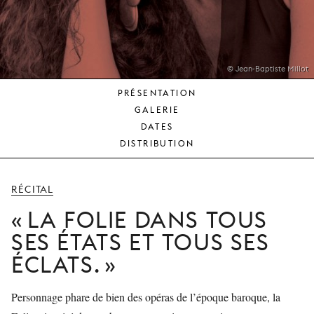
JEUNE
PUBLIC
LA
MONNAIE
© Jean-Baptiste Millot
PRÉSENTATION
NOUS
GALERIE
SOUTENIR
DATES
DISTRIBUTION
RÉCITAL
LA FOLIE DANS TOUS
SES ÉTATS ET TOUS SES
ÉCLATS.
Personnage phare de bien des opéras de l’époque baroque, la