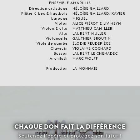
ENSEMBLE AMARILLIS
Direction artistique
HÉLOÏSE GAILLARD
Flûtes à bec & hautbois
HÉLOÏSE GAILLARD, XAVIER
baroque
MIQUEL
Violon
ALICE PIÉROT & LIV HEYM
Violon & alto
MATTHIEU CAMILLERI
Alto
LAURENT MULLER
Violoncelle
GAUTHIER BROUTIN
Viole de gambe
ÉLODIE PEUDEPIÈCE
Clavecin
VIOLAINE COCHARD
Basson
LAURENT LE CHENADEC
Archiluth
MARC WOLFF
Production
LA MONNAIE
CHAQUE DON FAIT LA DIFFÉRENCE
Soutenez l’opéra et protégez son futur !