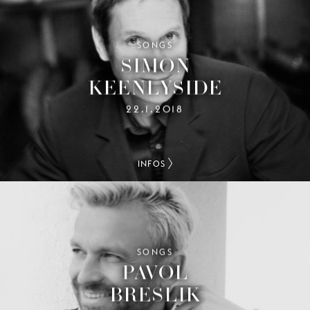
SONGS
SIMON
KEENLYSIDE
22.1.2018
INFOS
SONGS
PAVOL
BRESLIK