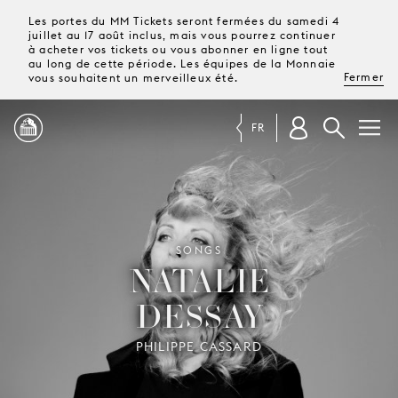
Les portes du MM Tickets seront fermées du samedi 4
juillet au 17 août inclus, mais vous pourrez continuer
à acheter vos tickets ou vous abonner en ligne tout
au long de cette période. Les équipes de la Monnaie
Fermer
vous souhaitent un merveilleux été.
FR
PROGRAMME
MAGAZINE
SONGS
NATALIE
DESSAY
TICKETS &
ABONNEMENTS
PHILIPPE CASSARD
VOTRE
VISITE