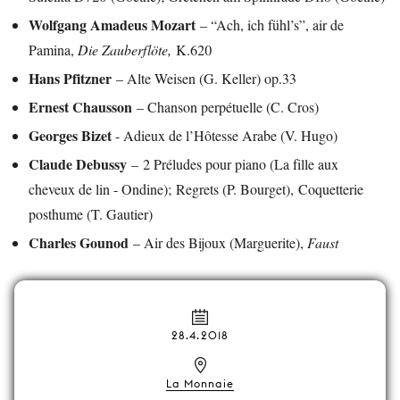
Wolfgang Amadeus Mozart
– “Ach, ich fühl’s”, air de
Pamina,
Die Zauberflöte,
K.620
Hans Pfitzner
– Alte Weisen (G. Keller) op.33
Ernest Chausson
– Chanson perpétuelle (C. Cros)
Georges Bizet
- Adieux de l’Hôtesse Arabe (V. Hugo)
Claude Debussy
– 2 Préludes pour piano (La fille aux
cheveux de lin - Ondine); Regrets (P. Bourget), Coquetterie
posthume (T. Gautier)
Charles Gounod
– Air des Bijoux (Marguerite),
Faust
28.4.2018
La Monnaie