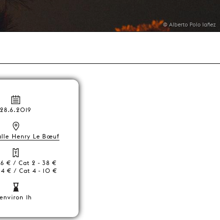
© Alberto Polo Iañez
28.6.2019
alle Henry Le Bœuf
46 € / Cat 2 - 38 €
24 € / Cat 4 - 10 €
environ 1h