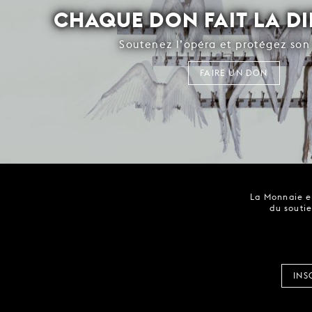
CHAQUE DON FAIT LA D
Soutenez l’opéra et protégez son 
FAIRE UN DON
La Monnaie es
du soutie
INS