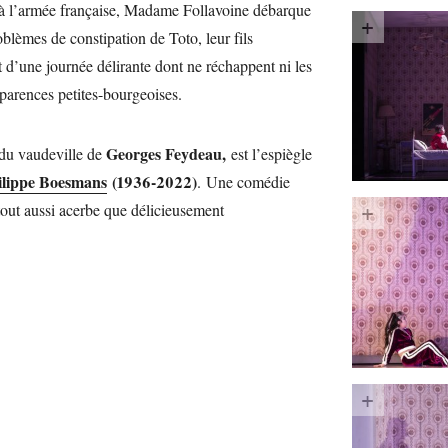
à l’armée française, Madame Follavoine débarque
oblèmes de constipation de Toto, leur fils
t d’une journée délirante dont ne réchappent ni les
parences petites-bourgeoises.
Georges Feydeau,
 du vaudeville de
est l’espiègle
ilippe Boesmans
(1936-2022)
. Une comédie
 tout aussi acerbe que délicieusement