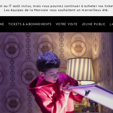
t au 17 août inclus, mais vous pourrez continuer à acheter vos tick
Les équipes de la Monnaie vous souhaitent un merveilleux été.
NE
TICKETS & ABONNEMENTS
VOTRE VISITE
JEUNE PUBLIC
L