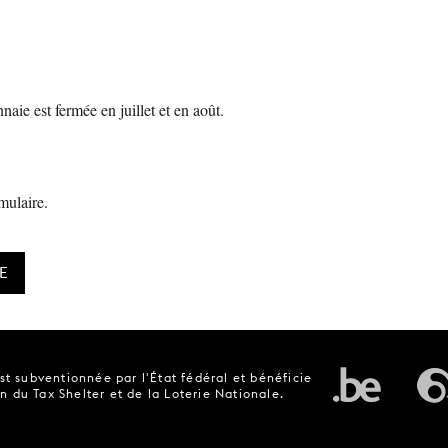
aie est fermée en juillet et en août.
mulaire.
E
t subventionnée par l'État fédéral et bénéficie
n du Tax Shelter et de la Loterie Nationale.