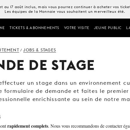
t au 17 août inclus, mais vous pourrez continuer à acheter vos tick
Les équipes de la Monnaie vous souhaitent un merveilleux été.
NE
TICKETS & ABONNEMENTS
VOTRE VISITE
JEUNE PUBLIC
L
UTEMENT
JOBS & STAGES
/
DE DE STAGE
effectuer un stage dans un environnement cul
e formulaire de demande et faites le premier
essionnelle enrichissante au sein de notre m
é
rapidement complets
sont
. Nous vous recommandons de contacter éga