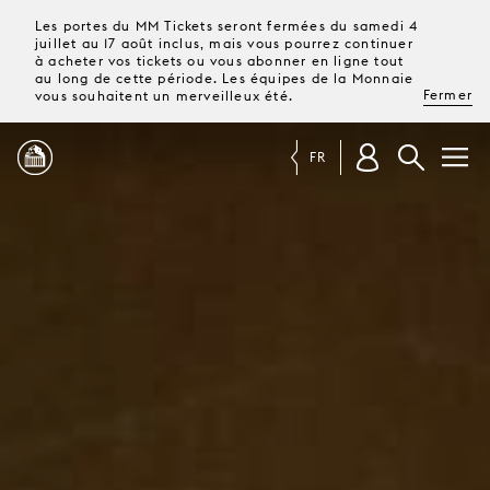
Les portes du MM Tickets seront fermées du samedi 4
juillet au 17 août inclus, mais vous pourrez continuer
à acheter vos tickets ou vous abonner en ligne tout
au long de cette période. Les équipes de la Monnaie
Fermer
vous souhaitent un merveilleux été.
FR
PROGRAMME
MAGAZINE
TICKETS &
ABONNEMENTS
VOTRE
VISITE