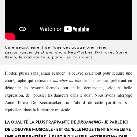
Un enregistrement de l'une des quatre premières
performances de
Drumming
à New-York en 1971, avec Steve
Reich, le compositeur, parmi les musiciens.
Flotter, pulser sans jamais scander : l’oeuvre avait tout pour séduire une
chorégraphe qui refuse de
marcher au pas
de la musique, préférant en
démonter les ressorts formels tout en lui demandant, selon sa belle
expression, de “pousser les danseurs dans le dos”. Nous avons interrogé
Anne Teresa De Keersmaeker sur l’abord de cette partition, sans
équivalent dans la littérature musicale.
LA QUALITÉ LA PLUS FRAPPANTE DE
DRUMMING
- JE PARLE ICI
DE L’OEUVRE MUSICALE - EST QU’ELLE NOUS TIENT EN HALEINE
UNE HEURE ENTIÈRE, À PARTIR D’UN SEUL MOTIF RYTHMIQUE