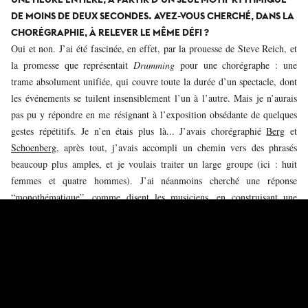
DE MOINS DE DEUX SECONDES. AVEZ-VOUS CHERCHÉ, DANS LA
CHORÉGRAPHIE, À RELEVER LE MÊME DÉFI ?
Oui et non. J’ai été fascinée, en effet, par la prouesse de Steve Reich, et
la promesse que représentait
Drumming
pour une chorégraphe : une
trame absolument unifiée, qui couvre toute la durée d’un spectacle, dont
les événements se tuilent insensiblement l’un à l’autre. Mais je n’aurais
pas pu y répondre en me résignant à l’exposition obsédante de quelques
gestes répétitifs. Je n’en étais plus là... J’avais chorégraphié
Berg
et
Schoenberg
, après tout, j’avais accompli un chemin vers des phrasés
beaucoup plus amples, et je voulais traiter un large groupe (ici : huit
femmes et quatre hommes). J’ai néanmoins cherché une réponse
“monothématique”, comme disent les musiciens, en construisant une
longue phrase de base, une séquence de près de deux minutes, qui m’a
servi d’unique matrice pour tout le spectacle.