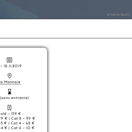
© Céline Bodin
–
12.11.2019
La Monnaie
(sans entracte)
old – 159 €
129 € | Cat 2 – 99 €
85 € | Cat 4 – 62 €
34 € | Cat 6 – 10 €