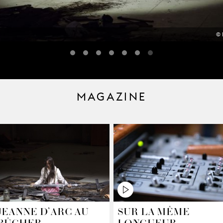
© 
MAGAZINE
JEANNE D’ARC AU
SUR LA MÊME
BÛCHER
LONGUEUR