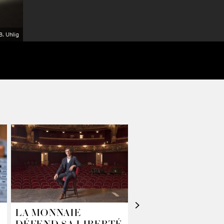
B. Uhlig
>
LA MONNAIE
LE PERSONNAGE,
DÉFEND SA LIBERTÉ
NE L’AURAI JAMA