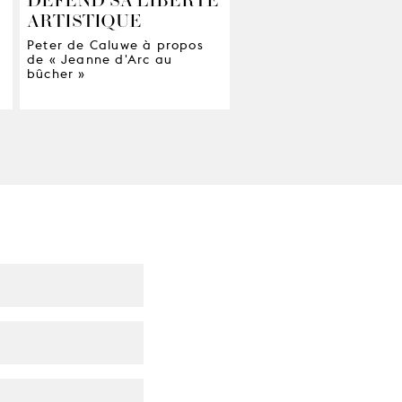
ARTISTIQUE
Audrey Bonnet en répét
pour ‘Jeanne d’Arc au
Peter de Caluwe à propos
bûcher’
de « Jeanne d'Arc au
bûcher »