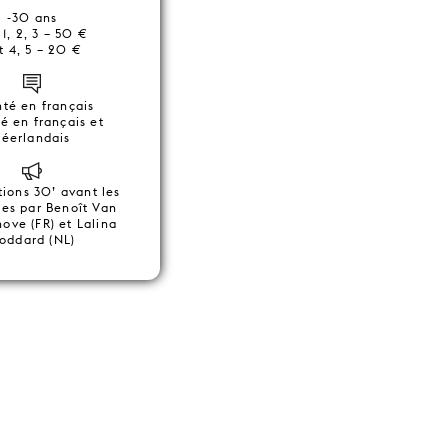
-30 ans
 1, 2, 3 – 50 €
t 4, 5 – 20 €
té en français
ré en français et
néerlandais
tions 30’ avant les
les par Benoît Van
ove (FR) et Lalina
oddard (NL)