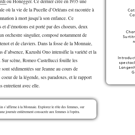
rdi
ou Honegger. Ce dernier crée en 1935 une
le où la vie de la Pucelle d’Orléans est racontée à
Cat
Ca
mnation à mort jusqu’à son enfance. Ce
 et d’émotions est porté par des choeurs, deux
Chan
 un orchestre singulier, composé notamment de
Surtit
not et de claviers. Dans la fosse de la Monnaie,
ns d’absence, Kazushi Ono intensifie la variété et la
Introduc
n. Sur scène, Romeo Castellucci fouille les
spectac
Langenh
e sont sédimentées sur Jeanne au cours de
G
 le coeur de la légende, ses paradoxes, et le rapport
 entretient avec elle.
in s’affirme à la Monnaie. Explorez le rôle des femmes, sur
une journée
entièrement consacrée aux femmes à l'opéra.