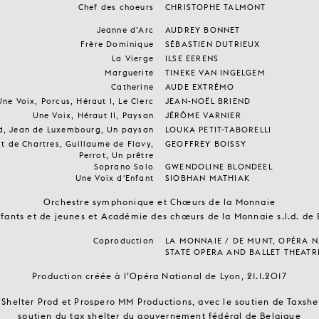
Chef des choeurs
CHRISTOPHE TALMONT
Jeanne d’Arc
AUDREY BONNET
Frère Dominique
SÉBASTIEN DUTRIEUX
La Vierge
ILSE EERENS
Marguerite
TINEKE VAN INGELGEM
Catherine
AUDE EXTRÉMO
Une Voix, Porcus, Héraut I, Le Clerc
JEAN-NOËL BRIEND
Une Voix, Héraut II, Paysan
JÉRÔME VARNIER
ord, Jean de Luxembourg, Un paysan
LOUKA PETIT-TABORELLI
lt de Chartres, Guillaume de Flavy,
GEOFFREY BOISSY
Perrot, Un prêtre
Soprano Solo
GWENDOLINE BLONDEEL
Une Voix d'Enfant
SIOBHAN MATHIAK
Orchestre symphonique et Chœurs de la Monnaie
fants et de jeunes et Académie des chœurs de la Monnaie s.l.d. de 
Coproduction
LA MONNAIE / DE MUNT, OPÉRA N
STATE OPERA AND BALLET THEATR
Production créée à l’Opéra National de Lyon, 21.1.2017
Shelter Prod et Prospero MM Productions, avec le soutien de Taxshel
soutien du tax shelter du gouvernement fédéral de Belgique