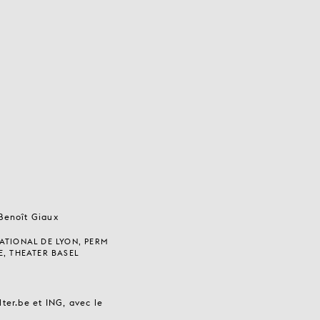
Benoît Giaux
ATIONAL DE LYON, PERM
E, THEATER BASEL
ter.be et ING, avec le