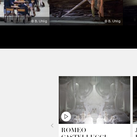
© B. Uhlig
© B. Uhlig
<
ROMEO
CASTELLUCCI