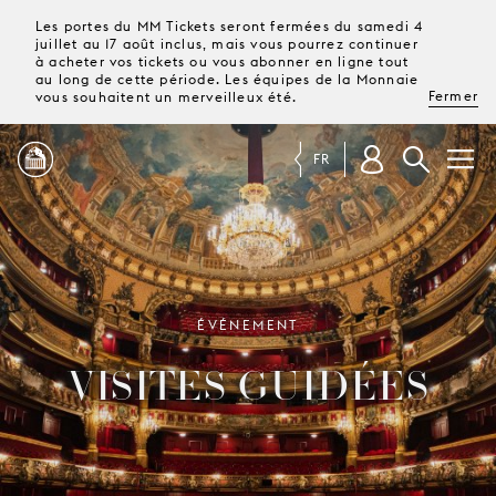
Les portes du MM Tickets seront fermées du samedi 4
juillet au 17 août inclus, mais vous pourrez continuer
à acheter vos tickets ou vous abonner en ligne tout
au long de cette période. Les équipes de la Monnaie
Fermer
vous souhaitent un merveilleux été.
FR
PROGRAMME
MAGAZINE
ÉVÉNEMENT
VISITES GUIDÉES
TICKETS &
ABONNEMENTS
VOTRE
VISITE