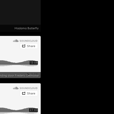
Madama Butterfly
eiding door Frederic Delmotte