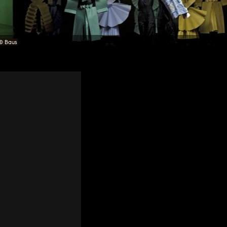
© Baus