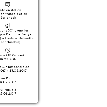
nté en italien
é en français et en
néerlandais
tions 30' avant les
 par Delphine Berryer
s) & Frederic Delmotte
 néerlandais)
sur ARTE Concert
08.02.2017
g sur lamonnaie.be
2017 > 23.03.2017
sur Klara
18.02.2017
sur Musiq’3
25.02.2017