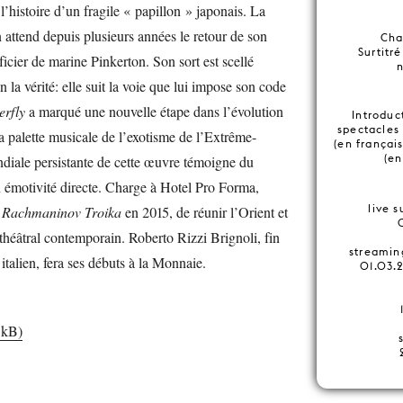
’histoire d’un fragile « papillon » japonais. La
attend depuis plusieurs années le retour de son
Cha
Surtitr
icier de marine Pinkerton. Son sort est scellé
la vérité: elle suit la voie que lui impose son code
rfly
a marqué une nouvelle étape dans l’évolution
Introduc
spectacles
sa palette musicale de l’exotisme de l’Extrême-
(en françai
(en
ndiale persistante de cette œuvre témoigne du
n émotivité directe. Charge à Hotel Pro Forma,
live 
r
Rachmaninov Troika
en 2015, de réunir l’Orient et
 théâtral contemporain. Roberto Rizzi Brignoli, fin
streamin
italien, fera ses débuts à la Monnaie.
01.03.
 kB)