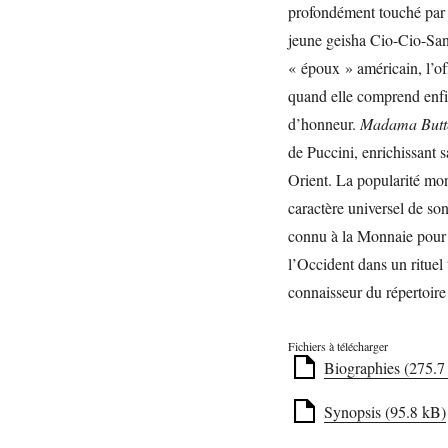
profondément touché par l
jeune geisha Cio-Cio-San 
« époux » américain, l’off
quand elle comprend enfin 
d’honneur.
Madama Butte
de Puccini, enrichissant 
Orient. La popularité mo
caractère universel de so
connu à la Monnaie pou
l’Occident dans un rituel
connaisseur du répertoire 
Fichiers à télécharger
Biographies (275.7
Synopsis (95.8 kB)