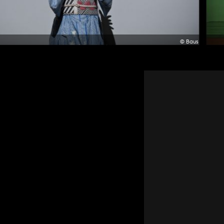
© Baus