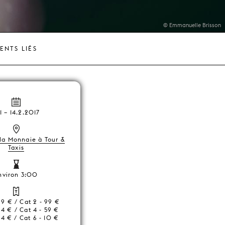
© Emmanuelle Brisson
ENTS LIÉS
1
–
14.2.2017
 la Monnaie à Tour &
Taxis
nviron 3:00
129 € / Cat 2 - 99 €
84 € / Cat 4 - 59 €
34 € / Cat 6 - 10 €