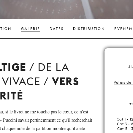
ATION
GALERIE
DATES
DISTRIBUTION
ÉVÉNEM
LTIGE
/ DE LA
31.
VERS
VIVACE /
Palais de
RITÉ
e
, si le livret ne me touche pas le cœur, ce n’est
 Puccini savait pertinemment ce qu’il recherchait
Cat 1 - 
Cat 3 - 
et chaque note de la partition montre qu’il a été
Cat 5 - 