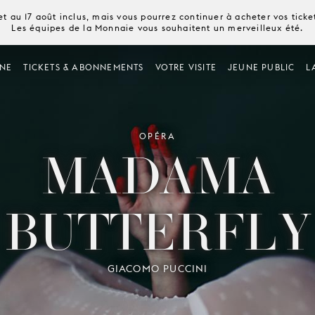
t au 17 août inclus, mais vous pourrez continuer à acheter vos tick
Les équipes de la Monnaie vous souhaitent un merveilleux été.
NE
TICKETS & ABONNEMENTS
VOTRE VISITE
JEUNE PUBLIC
L
OPÉRA
MADAMA
BUTTERFLY
GIACOMO PUCCINI