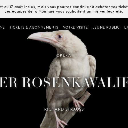
t au 17 août inclus, mais vous pourrez continuer à acheter vos tick
Les équipes de la Monnaie vous souhaitent un merveilleux été.
NE
TICKETS & ABONNEMENTS
VOTRE VISITE
JEUNE PUBLIC
L
OPÉRA
ER ROSENKAVALI
RICHARD STRAUSS