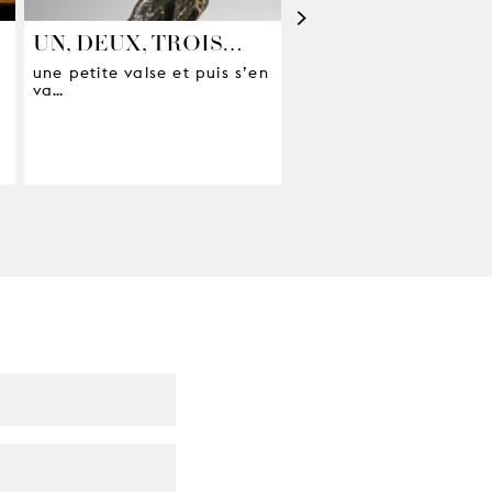
>
UN, DEUX, TROIS…
LE CORBEAU DE 
DER
une petite valse et puis s’en
ROSENKAVALIER 
va…
Dans les coulisses des
Ateliers de la Monnaie