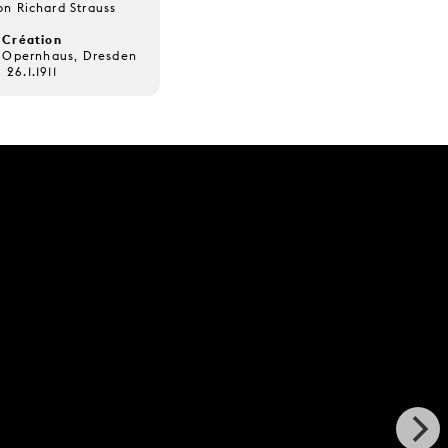
on Richard Strauss
Création
s Opernhaus, Dresden
26.1.1911