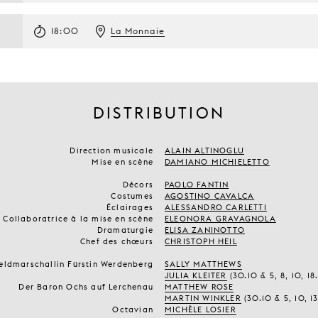
18:00
La Monnaie
DISTRIBUTION
Direction musicale
ALAIN ALTINOGLU
Mise en scène
DAMIANO MICHIELETTO
Décors
PAOLO FANTIN
Costumes
AGOSTINO CAVALCA
Éclairages
ALESSANDRO CARLETTI
Collaboratrice à la mise en scène
ELEONORA GRAVAGNOLA
Dramaturgie
ELISA ZANINOTTO
Chef des chœurs
CHRISTOPH HEIL
Feldmarschallin Fürstin Werdenberg
SALLY MATTHEWS
JULIA KLEITER
(30.10 & 5, 8, 10, 18.
Der Baron Ochs auf Lerchenau
MATTHEW ROSE
MARTIN WINKLER
(30.10 & 5, 10, 13,
Octavian
MICHÈLE LOSIER