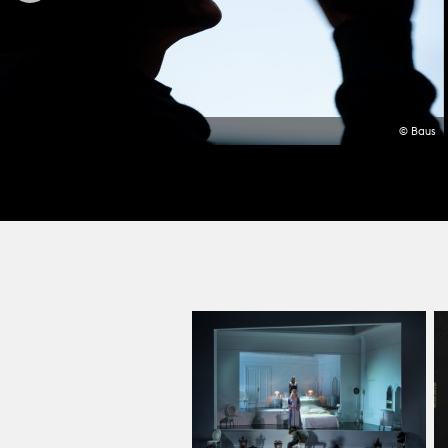
© Baus