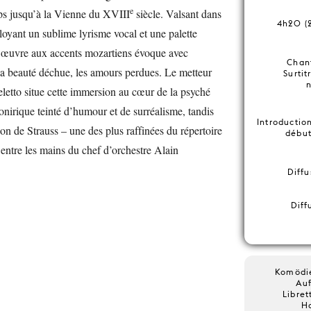
e
s jusqu’à la Vienne du XVIII
siècle. Valsant dans
4h20 (2
ployant un sublime lyrisme vocal et une palette
te œuvre aux accents mozartiens évoque avec
Chan
 la beauté déchue, les amours perdues. Le metteur
Surtit
etto situe cette immersion au cœur de la psyché
irique teinté d’humour et de surréalisme, tandis
Introduction
ion de Strauss – une des plus raffinées du répertoire
début
entre les mains du chef d’orchestre Alain
Diffu
Diff
Komödie
Auf
Libre
H