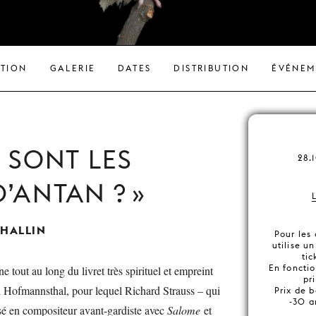
ATION
GALERIE
DATES
DISTRIBUTION
ÉVÉNEM
 SONT LES
28.
D’ANTAN ?
CHALLIN
Pour les
utilise u
tic
En foncti
 tout au long du livret très spirituel et empreint
pr
 Hofmannsthal, pour lequel Richard Strauss – qui
Prix de b
-30 a
osé en compositeur avant-gardiste avec
Salome
et