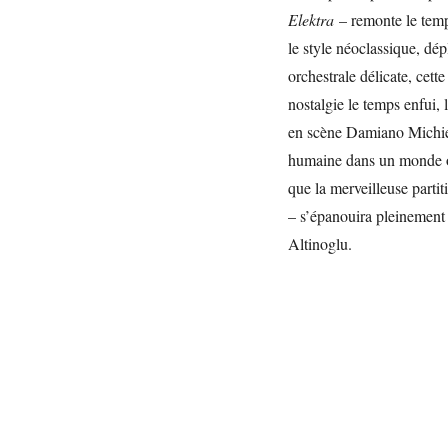
Elektra
– remonte le temp
le style néoclassique, dé
orchestrale délicate, cet
nostalgie le temps enfui,
en scène Damiano Michiel
humaine dans un monde on
que la merveilleuse partit
– s’épanouira pleinement 
Altinoglu.