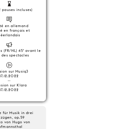
 pauses incluses)
té en allemand
ré en français et
néerlandais
s (FR/NL) 45’ avant le
 des spectacles
sion sur Musiq3
17.12.2022
--
usion sur Klara
17.12.2022
 für Musik in drei
zügen, op.59
tto von Hugo von
ofmannsthal