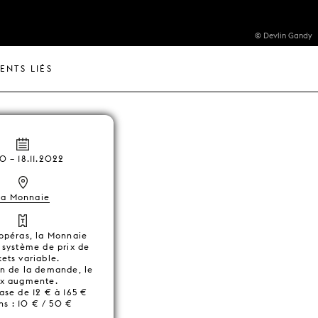
© Devlin Gandy
ENTS LIÉS
10
–
18.11.2022
La Monnaie
 opéras, la Monnaie
n système de prix de
kets variable.
on de la demande, le
ix augmente.
ase de 12 € à 165 €
ns : 10 € / 50 €