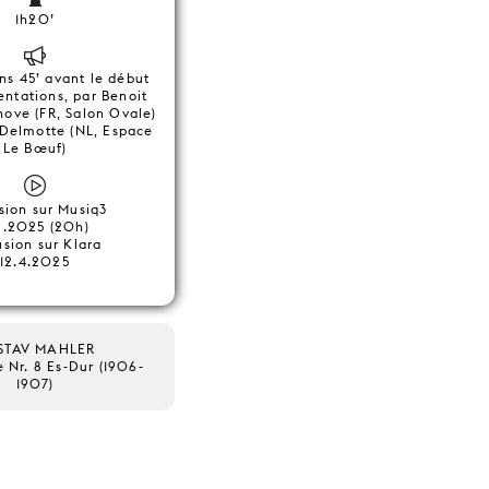
1h20’
ns 45’ avant le début
entations, par Benoit
ove (FR, Salon Ovale)
 Delmotte (NL, Espace
Le Bœuf)
sion sur Musiq3
6.2025 (20h)
usion sur Klara
12.4.2025
STAV MAHLER
 Nr. 8 Es-Dur (1906-
1907)