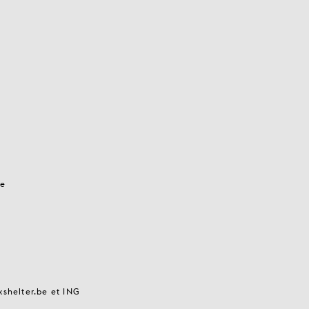
ie
xshelter.be et ING