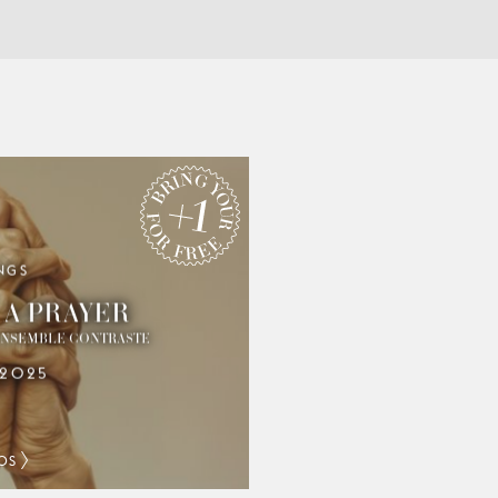
NGS
RING YOUR +1 FOR FREE
 A PRAYER
ENSEMBLE CONTRASTE
.2025
OS