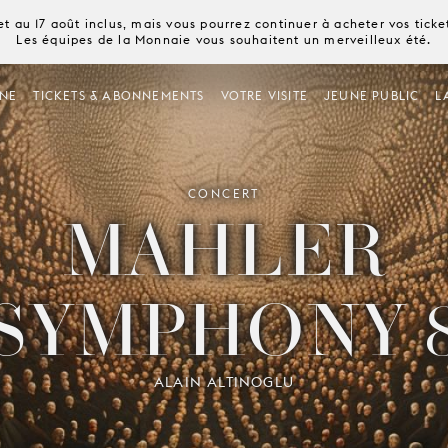
t au 17 août inclus, mais vous pourrez continuer à acheter vos tick
Les équipes de la Monnaie vous souhaitent un merveilleux été.
NE
TICKETS & ABONNEMENTS
VOTRE VISITE
JEUNE PUBLIC
L
CONCERT
MAHLER
SYMPHONY 
ALAIN ALTINOGLU