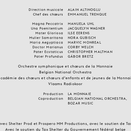
Direction musicale
ALAIN ALTINOGLU
Chef des chœurs
EMMANUEL TRENQUE
Magna Peccatrix
MANUELA UHL
Una Poenitentium
JACQUELYN WAGNER
Mater Gloriosa
ILSE EERENS
Mulier Samaritana
NORA GUBISCH
Maria Aegyptiaca
MARVIC MONREAL
Doctor Marianus
CORBY WELCH
Pater Ecstaticus
CHRISTOPHER MALTMAN
Pater Profundus
GÁBOR BRETZ
Orchestre symphonique et chœurs de la Monnaie
Belgian National Orchestra
cadémie des chœurs et chœurs d’enfants et de jeunes de la Monna
Vlaams Radiokoor
Production
LA MONNAIE
Coproduction
BELGIAN NATIONAL ORCHESTRA,
BOZAR MUSIC
vec Shelter Prod et Prospero MM Productions, avec le soutien de Ta
Avec le soutien du Tax Shelter du Gouvernement fédéral belge