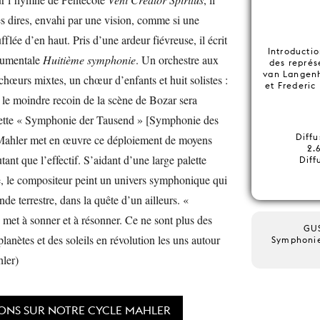
es dires, envahi par une vision, comme si une
fflée d’en haut. Pris d’une ardeur fiévreuse, il écrit
Introductio
numentale
Huitième symphonie
. Un orchestre aux
des représ
van Langenh
chœurs mixtes, un chœur d’enfants et huit solistes :
et Frederic
e le moindre recoin de la scène de Bozar sera
cette « Symphonie der Tausend » [Symphonie des
Diffu
 Mahler met en œuvre ce déploiement de moyens
2.
nt que l’effectif. S’aidant d’une large palette
Diff
e, le compositeur peint un univers symphonique qui
e terrestre, dans la quête d’un ailleurs. «
 met à sonner et à résonner. Ce ne sont plus des
GU
lanètes et des soleils en révolution les uns autour
Symphonie
hler)
IONS SUR NOTRE CYCLE MAHLER