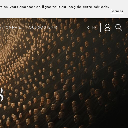
ets ou vous abonner en ligne tout au long de cette période.
Fermer
A MONNAIE
NOUS SOUTENIR
FR
8