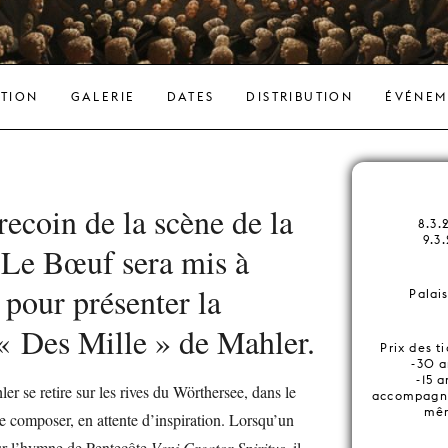
ATION
GALERIE
DATES
DISTRIBUTION
ÉVÉNEM
ecoin de la scène de la
8.3
9.3
 Le Bœuf sera mis à
 pour présenter la
Palai
 Des Mille » de Mahler.
Prix des t
-30 a
-15 a
er se retire sur les rives du Wörthersee, dans le
accompagna
mêm
de composer, en attente d’inspiration. Lorsqu’un
sur l’hymne de Pentecôte
Veni Creator Spiritus
, il