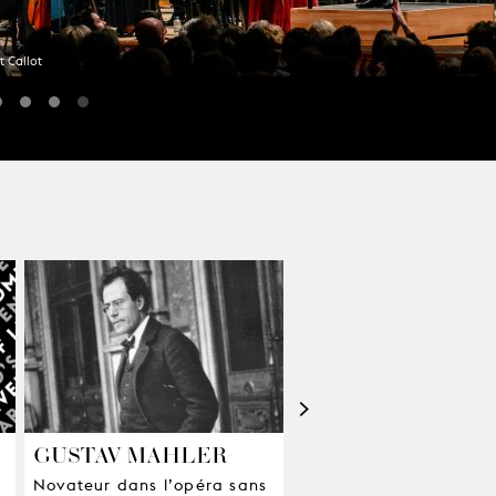
t Callot
>
GUSTAV MAHLER
GUSTAV MAHLER
Novateur dans l’opéra sans
Et la nature