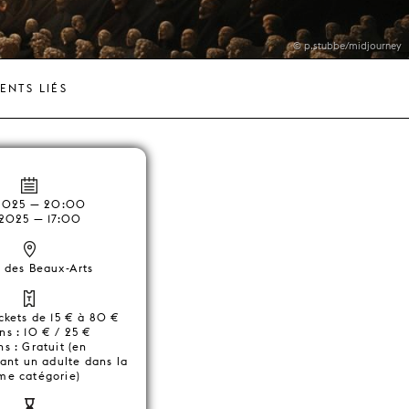
© p.stubbe/midjourney
ENTS LIÉS
.2025 — 20:00
.2025 — 17:00
s des Beaux-Arts
ickets de 15 € à 80 €
ns : 10 € / 25 €
ns : Gratuit (en
nt un adulte dans la
e catégorie)