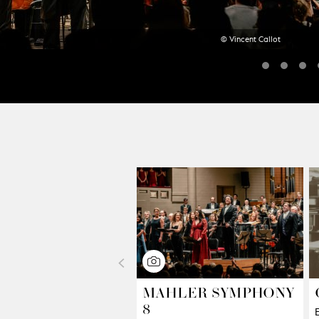
© Vincent Callot
<
MAHLER SYMPHONY
8