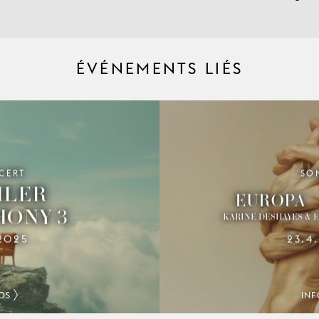
ÉVÉNEMENTS LIÉS
CERT
SO
B
LER
EUROPA –
ONY 3
KARINE DESHAYES & 
23.4
.2025
OS
INF