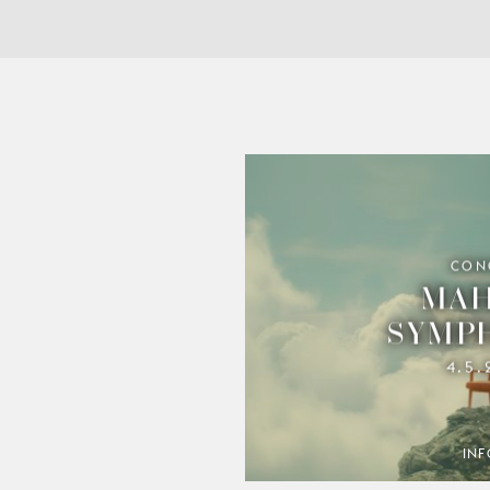
CON
MAH
SYMPH
4.5
INF