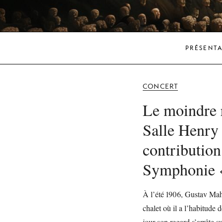
PRÉSENT
CONCERT
Le moindre r
Salle Henry
contribution
Symphonie «
À l’été 1906, Gustav Mahl
chalet où il a l’habitude 
jour son regard s’arrête 