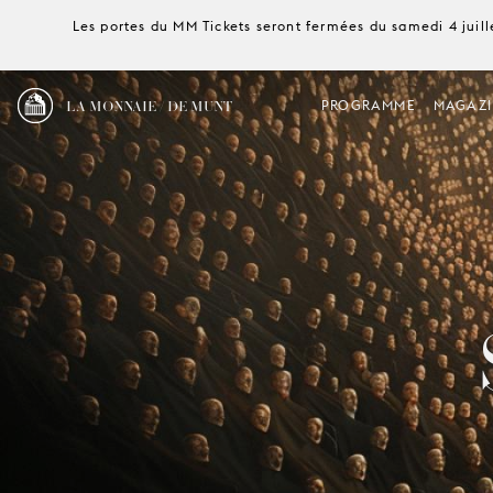
Les portes du MM Tickets seront fermées du samedi 4 juille
LA MONNAIE / DE MUNT
PROGRAMME
MAGAZI