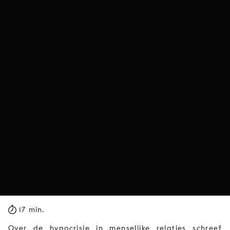
17 min.
Over de hypocrisie in menselijke relaties schreef