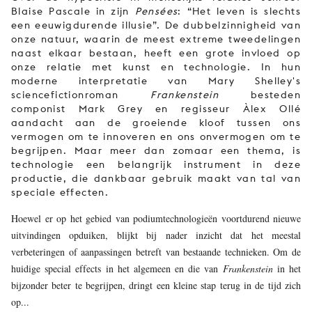
Blaise Pascale in zijn
Pensées
: “Het leven is slechts
een eeuwigdurende illusie”. De dubbelzinnigheid van
onze natuur, waarin de meest extreme tweedelingen
naast elkaar bestaan, heeft een grote invloed op
onze relatie met kunst en technologie. In hun
moderne interpretatie van Mary Shelley's
sciencefictionroman
Frankenstein
besteden
componist Mark Grey en regisseur Àlex Ollé
aandacht aan de groeiende kloof tussen ons
vermogen om te innoveren en ons onvermogen om te
begrijpen. Maar meer dan zomaar een thema, is
technologie een belangrijk instrument in deze
productie, die dankbaar gebruik maakt van tal van
speciale effecten.
Hoewel er op het gebied van podiumtechnologieën voortdurend nieuwe
uitvindingen opduiken, blijkt bij nader inzicht dat het meestal
verbeteringen of aanpassingen betreft van bestaande technieken. Om de
huidige special effects in het algemeen en die van
Frankenstein
in het
bijzonder beter te begrijpen, dringt een kleine stap terug in de tijd zich
op...