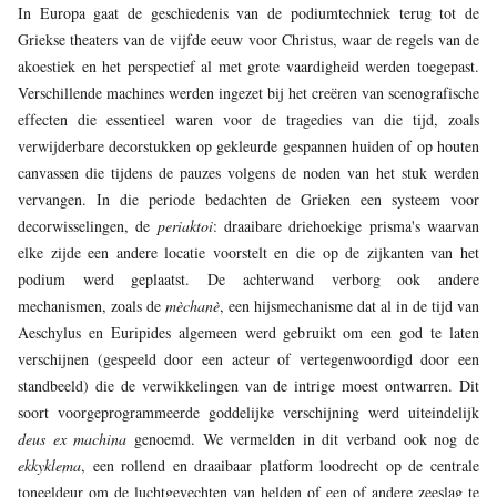
In Europa gaat de geschiedenis van de podiumtechniek terug tot de
Griekse theaters van de vijfde eeuw voor Christus, waar de regels van de
akoestiek en het perspectief al met grote vaardigheid werden toegepast.
Verschillende machines werden ingezet bij het creëren van scenografische
effecten die essentieel waren voor de tragedies van die tijd, zoals
verwijderbare decorstukken op gekleurde gespannen huiden of op houten
canvassen die tijdens de pauzes volgens de noden van het stuk werden
vervangen. In die periode bedachten de Grieken een systeem voor
decorwisselingen, de
periaktoi
: draaibare driehoekige prisma's waarvan
elke zijde een andere locatie voorstelt en die op de zijkanten van het
podium werd geplaatst. De achterwand verborg ook andere
mechanismen, zoals de
mèchanè
, een hijsmechanisme dat al in de tijd van
Aeschylus en Euripides algemeen werd gebruikt om een god te laten
verschijnen (gespeeld door een acteur of vertegenwoordigd door een
standbeeld) die de verwikkelingen van de intrige moest ontwarren. Dit
soort voorgeprogrammeerde goddelijke verschijning werd uiteindelijk
deus ex machina
genoemd. We vermelden in dit verband ook nog de
ekkyklema
, een rollend en draaibaar platform loodrecht op de centrale
toneeldeur om de luchtgevechten van helden of een of andere zeeslag te