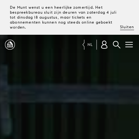
De Munt wenst u een heerlijke zomertijd. Het
bespreekbureau sluit zijn deuren van zaterdag 4 juli
tot dinsdag 18 augustus, maar tickets en
abonnementen kunnen nog steeds online geboekt
Sluiten
worden.
NL
PROGRAMMA
MAGAZINE
TICKETS &
ABONNEMENTEN
UW
BEZOEK