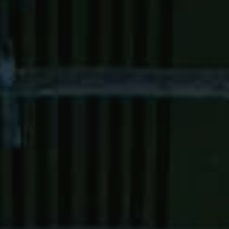
JONG
PUBLIEK
DE
MUNT
STEUN
ONS