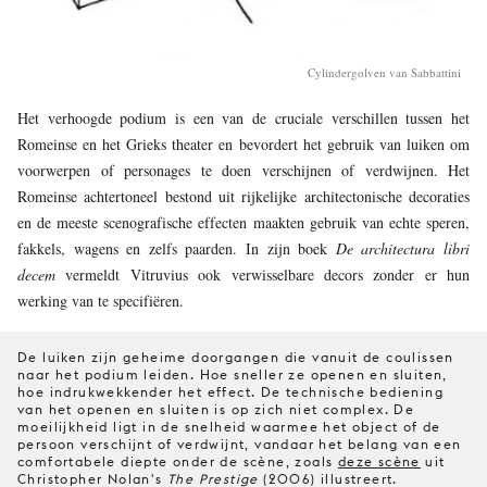
Cylindergolven van Sabbattini
Het verhoogde podium is een van de cruciale verschillen tussen het
Romeinse en het Grieks theater en bevordert het gebruik van luiken om
voorwerpen of personages te doen verschijnen of verdwijnen. Het
Romeinse achtertoneel bestond uit rijkelijke architectonische decoraties
en de meeste scenografische effecten maakten gebruik van echte speren,
fakkels, wagens en zelfs paarden. In zijn boek
De architectura libri
decem
vermeldt Vitruvius ook verwisselbare decors zonder er hun
werking van te specifiëren.
De luiken zijn geheime doorgangen die vanuit de coulissen
naar het podium leiden. Hoe sneller ze openen en sluiten,
hoe indrukwekkender het effect. De technische bediening
van het openen en sluiten is op zich niet complex. De
moeilijkheid ligt in de snelheid waarmee het object of de
persoon verschijnt of verdwijnt, vandaar het belang van een
comfortabele diepte onder de scène, zoals
deze scène
uit
Christopher Nolan's
The Prestige
(2006) illustreert.