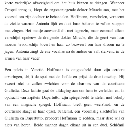
korte vaderlijke afwezigheid om het huis binnen te dringen. Wanneer
Crespel terug is, klopt de angstaanjagende dokter Miracle aan, met het
voorstel om zijn dochter te behandelen. Hoffmann, verscholen, verneemt
de ziekte waaraan Antonia lijdt en doet haar beloven te zullen stoppen
met zingen. Het meisje aanvaardt dit met tegenzin, maar eenmaal alleen
verschijnt opnieuw de dreigende dokter Miracle, die de geest van haar
moeder tevoorschijn tovert en haar zo bezweert om haar droom na te
jagen. Antonia zingt de ene vocalise na de andere en valt stervend in de
armen van haar vader.
Een paleis in Venetië. Hoffmann is ontgoocheld door zijn eerdere
ervaringen, drijft de spot met de liefde en prijst de dronkenschap. Hij
zweert niet te zullen zwichten voor de charmes van de courtisane
Giulietta. Deze laatste gaat de uitdaging aan om hem te verleiden en, in
opdracht van kapitein Dapertutto, zijn spiegelbeeld te stelen met behulp
van een magische spiegel. Hoffmann biedt geen weerstand, en de
courtisane slaagt in haar opzet. Schlémil, een voormalig slachtoffer van
Giulietta en Dapertutto, probeert Hoffmann te redden, maar deze wil er
niets van horen. Beide mannen dagen elkaar uit in een duel, Schlémil