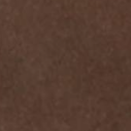
JONG
PUBLIEK
DE
MUNT
STEUN
ONS