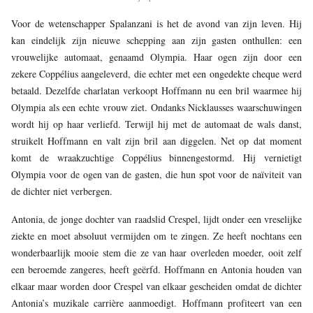
Voor de wetenschapper Spalanzani is het de avond van zijn leven. Hij
kan eindelijk zijn nieuwe schepping aan zijn gasten onthullen: een
vrouwelijke automaat, genaamd Olympia. Haar ogen zijn door een
zekere Coppélius aangeleverd, die echter met een ongedekte cheque werd
betaald. Dezelfde charlatan verkoopt Hoffmann nu een bril waarmee hij
Olympia als een echte vrouw ziet. Ondanks Nicklausses waarschuwingen
wordt hij op haar verliefd. Terwijl hij met de automaat de wals danst,
struikelt Hoffmann en valt zijn bril aan diggelen. Net op dat moment
komt de wraakzuchtige Coppélius binnengestormd. Hij vernietigt
Olympia voor de ogen van de gasten, die hun spot voor de naïviteit van
de dichter niet verbergen.
Antonia, de jonge dochter van raadslid Crespel, lijdt onder een vreselijke
ziekte en moet absoluut vermijden om te zingen. Ze heeft nochtans een
wonderbaarlijk mooie stem die ze van haar overleden moeder, ooit zelf
een beroemde zangeres, heeft geërfd. Hoffmann en Antonia houden van
elkaar maar worden door Crespel van elkaar gescheiden omdat de dichter
Antonia’s muzikale carrière aanmoedigt. Hoffmann profiteert van een