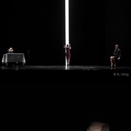
© B. Uhlig