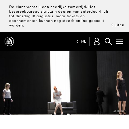
De Munt wenst u een heerlijke zomertijd. Het
bespreekbureau sluit zijn deuren van zaterdag 4 juli
tot dinsdag 18 augustus, maar tickets en
abonnementen kunnen nog steeds online geboekt
Sluiten
worden.
NL
PROGRAMMA
MAGAZINE
TICKETS &
ABONNEMENTEN
© BUhlig
UW
BEZOEK