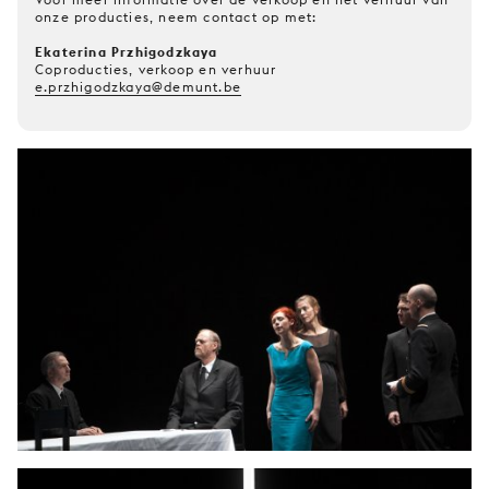
onze producties, neem contact op met:
Ekaterina Przhigodzkaya
Coproducties, verkoop en verhuur
e.przhigodzkaya@demunt.be