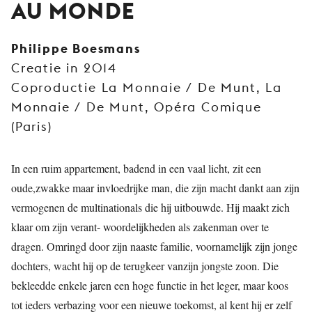
AU MONDE
JONG
PUBLIEK
Philippe Boesmans
DE
Creatie in 2014
MUNT
Coproductie La Monnaie / De Munt, La
STEUN
Monnaie / De Munt, Opéra Comique
ONS
(Paris)
In een ruim appartement, badend in een vaal licht, zit een
oude,zwakke maar invloedrijke man, die zijn macht dankt aan zijn
vermogenen de multinationals die hij uitbouwde. Hij maakt zich
klaar om zijn verant- woordelijkheden als zakenman over te
dragen. Omringd door zijn naaste familie, voornamelijk zijn jonge
dochters, wacht hij op de terugkeer vanzijn jongste zoon. Die
bekleedde enkele jaren een hoge functie in het leger, maar koos
tot ieders verbazing voor een nieuwe toekomst, al kent hij er zelf