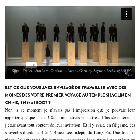
Sutra - Trailer - Sidi Larbi Cherkaoui, Antony Gormley, Szymon Brzóska / Sadler’s
Wells
EST-CE QUE VOUS AVEZ ENVISAGÉ DE TRAVAILLER AVEC DES
MOINES DÈS VOTRE PREMIER VOYAGE AU TEMPLE SHAOLIN EN
CHINE, EN MAI 2007 ?
Non, à ce moment je n’avais pas l’impression que je pouvais leur
apporter quelque chose ! Sauf mon stress peut-être... Plus sérieusement,
j’étais avant tout content de leur invitation. Et il y avait, en filigrane, ces
souvenirs d’enfance liés à Bruce Lee, adepte du Kung Fu. Une fois sur
place, j’ai rencontré des hommes, ces moines donc, prêts à porter leur art