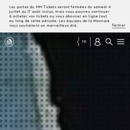
Les portes du MM Tickets seront fermées du samedi 4
juillet au 17 août inclus, mais vous pourrez continuer
à acheter vos tickets ou vous abonner en ligne tout
au long de cette période. Les équipes de la Monnaie
Fermer
vous souhaitent un merveilleux été.
FR
PROGRAMME
MAGAZINE
TICKETS &
ABONNEMENTS
VOTRE
VISITE