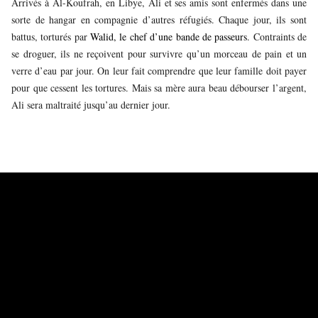
Arrivés à Al-Koufrah, en Libye, Ali et ses amis sont enfermés dans une
sorte de hangar en compagnie d’autres réfugiés. Chaque jour, ils sont
battus, torturés par
Walid, le chef d’une bande de passeurs
. Contraints de
se droguer, ils ne reçoivent pour survivre qu’un morceau de pain et un
verre d’eau par jour. On leur fait comprendre que leur famille doit payer
pour que cessent les tortures. Mais sa mère aura beau débourser l’argent,
Ali sera maltraité jusqu’au dernier jour.
Ses amis, qui ont payé plus tôt, quittent Al-Koufrah avant lui. Ali ignore
s’il les reverra un jour. Avec une cinquantaine d’autres personnes, il est
transféré en pick-up vers Beni Oualid, via Sabha. Là, il retrouve ses
compagnons, mais l’une des jeunes filles s’est enfuie pendant la traversée