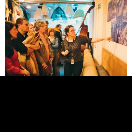
29.03 • 10:00-11:00 & 11:00-12:00 • ATELIERS DE LA MONNAIE •
NL/FR
Nul besoin de prouver le pouvoir évocateur de l’opéra. Mais saviez-vous
que les écrivain·es s’inspirent aussi de ce qui se passe sur scène et en
coulisses ? Au cours d’une visite des Ateliers de la Monnaie, Donald