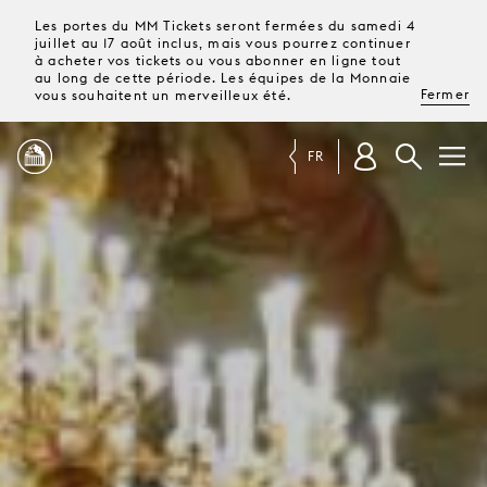
Les portes du MM Tickets seront fermées du samedi 4
juillet au 17 août inclus, mais vous pourrez continuer
à acheter vos tickets ou vous abonner en ligne tout
au long de cette période. Les équipes de la Monnaie
Fermer
vous souhaitent un merveilleux été.
FR
PROGRAMME
MAGAZINE
TICKETS &
ABONNEMENTS
VOTRE
VISITE