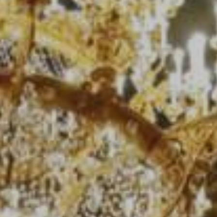
JEUNE
PUBLIC
LA
MONNAIE
NOUS
SOUTENIR