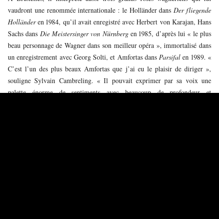
vaudront une renommée internationale : le Holländer dans
Der fliegende
Holländer
en 1984, qu’il avait enregistré avec Herbert von Karajan, Hans
Sachs dans
Die Meistersinger von Nürnberg
en 1985, d’après lui « le plus
beau personnage de Wagner dans son meilleur opéra », immortalisé dans
un enregistrement avec Georg Solti, et Amfortas dans
Parsifal
en 1989. «
C’est l’un des plus beaux Amfortas que j’ai eu le plaisir de diriger »,
souligne Sylvain Cambreling. « Il pouvait exprimer par sa voix une
palette énorme de sentiments avec beaucoup de profondeur et
d’ambiguïté, avec une sensibilité presque naïve, pure. Il n’y avait jamais
de façade avec José. Dans
Parsifal
, il parvenait à faire entendre la
douleur immense et les doutes d’Amfortas. C’était bouleversant. »