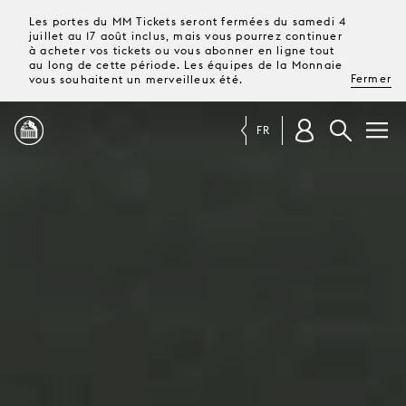
Les portes du MM Tickets seront fermées du samedi 4
juillet au 17 août inclus, mais vous pourrez continuer
à acheter vos tickets ou vous abonner en ligne tout
au long de cette période. Les équipes de la Monnaie
Fermer
vous souhaitent un merveilleux été.
FR
PROGRAMME
MAGAZINE
TICKETS &
ABONNEMENTS
VOTRE
VISITE