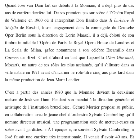
Quand José van Dam fait ses débuts à la Monnaie, il a déjà plus de dix
ans de carrière derrière lui. De ses premiers pas sur scène à l’Opéra Royal
de Wallonie en 1960 où il interprétait Don Basilio dans
Il barbiere di
Siviglia
de Rossini, à son engagement dans la compagnie du Deutsche
Oper Berlin sous la direction de Lorin Maazel, il a déjà ébloui de son
timbre inimitable l’Opéra de Paris, la Royal Opera House de Londres et
La Scala de Milan, grâce notamment à son célèbre Escamillo dans
Carmen
de Bizet. C’est d’abord en tant que Leporello (
Don Giovanni
,
Mozart), un autre de ses rôles les plus acclamés, qu’il s’illustre dans sa
ville natale en 1971 avant d’incarner le rôle-titre cinq ans plus tard dans
la même production de Jean-Marc Landier.
C’est à partir des années 1980 que la Monnaie devient la deuxième
maison de José van Dam. Pendant son mandat à la direction générale et
artistique de l’institution bruxelloise, Gérard Mortier propose au public,
en collaboration avec le jeune chef d’orchestre Sylvain Cambreling qu’il
nomme directeur musical, une programmation osée de metteur·euses en
scène avant-gardistes. « À l’époque », se souvient Sylvain Cambreling, «
José faisait une carrière très internationale. Il venait d’avoir 40 ans. Et