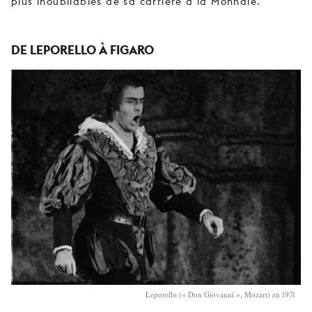
plus inoubliables de sa carrière à la Monnaie.
DE LEPORELLO À FIGARO
Leporello (« Don Giovanni », Mozart) en 1971