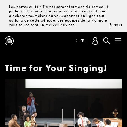
Les portes du MM Tickets seront fermées du samedi 4
juillet au 17 août inclus, mais vous pourrez continuer
à acheter vos tickets ou vous abonner en ligne tout
au long de cette période. Les équipes de la Monnaie
Fermer
vous souhaitent un merveilleux été.
FR
PROGRAMME
Time for Your Singing!
MAGAZINE
TICKETS &
ABONNEMENTS
VOTRE
VISITE