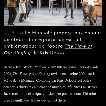
JEUNE
PUBLIC
LA
MONNAIE
12 juil 2024
La Monnaie propose aux chœurs
NOUS
SOUTENIR
amateurs d’interpréter un extrait
emblématique de l’opéra
The Time of
Our Singing
de Kris Defoort
Sacré « Best World Premiere » aux International Opera Awards
2021,
The Time of Our Singing
revient en octobre 2024 sur la
scène de la Monnaie. Composé par Kris Defoort, cet opéra
célèbre la diversité en mêlant de multiples influences musicales.
Jazz, rock, pop, classique y fusionnent pour raconter l’histoire
d’une famille que la musique unit et divise.