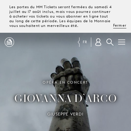
Les portes du MM Tickets seront fermées du samedi 4
juillet au 17 août inclus, mais vous pourrez continuer
à acheter vos tickets ou vous abonner en ligne tout
au long de cette période. Les équipes de la Monnaie
Fermer
vous souhaitent un merveilleux été.
FR
PROGRAMME
MAGAZINE
OPÉRA EN CONCERT
GIOVANNA D’ARCO
TICKETS &
ABONNEMENTS
GIUSEPPE VERDI
VOTRE
VISITE