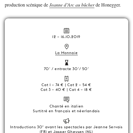
production scénique de
Jeanne d’Arc au bûcher
de Honegger.
12
–
16.10.2019
La Monnaie
70' / entracte 30'/ 50'
Cat 1 – 74 € | Cat 2 – 54 €
Cat 3 – 40 € | Cat 4 – 18 €
Chanté en italien
Surtitré en français et néerlandais
Introductions 30’ avant les spectacles par Jeanne Servais
(FR) et Jasper Gheysen (NL)