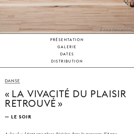
JEUNE
PUBLIC
LA
MONNAIE
© Anne Van Aerschot
PRÉSENTATION
NOUS
GALERIE
SOUTENIR
DATES
DISTRIBUTION
DANSE
LA VIVACITÉ DU PLAISIR
RETROUVÉ
— LE SOIR
Achterland
tient une place décisive dans le parcours d’Anne