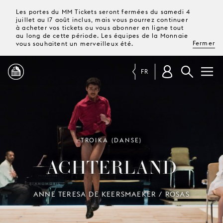
Les portes du MM Tickets seront fermées du samedi 4
juillet au 17 août inclus, mais vous pourrez continuer
à acheter vos tickets ou vous abonner en ligne tout
au long de cette période. Les équipes de la Monnaie
Fermer
vous souhaitent un merveilleux été.
FR
PROGRAMME
MAGAZINE
TROIKA (DANSE)
ACHTERLAND
TICKETS &
ABONNEMENTS
ANNE TERESA DE KEERSMAEKER / ROSAS
VOTRE
VISITE