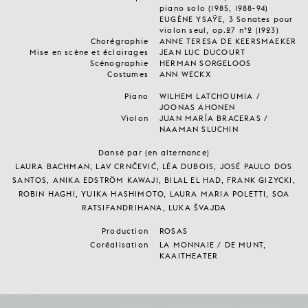
piano solo (1985, 1988-94)
EUGÈNE YSAŸE, 3 Sonates pour
violon seul, op.27 n°2 (1923)
Chorégraphie
ANNE TERESA DE KEERSMAEKER
Mise en scène et éclairages
JEAN LUC DUCOURT
Scénographie
HERMAN SORGELOOS
Costumes
ANN WECKX
Piano
WILHEM LATCHOUMIA /
JOONAS AHONEN
Violon
JUAN MARÍA BRACERAS /
NAAMAN SLUCHIN
Dansé par (en alternance)
LAURA BACHMAN, LAV CRNČEVIĆ, LÉA DUBOIS, JOSÉ PAULO DOS
SANTOS, ANIKA EDSTRÖM KAWAJI, BILAL EL HAD, FRANK GIZYCKI,
ROBIN HAGHI, YUIKA HASHIMOTO, LAURA MARIA POLETTI, SOA
RATSIFANDRIHANA, LUKA ŠVAJDA
Production
ROSAS
Coréalisation
LA MONNAIE / DE MUNT,
KAAITHEATER