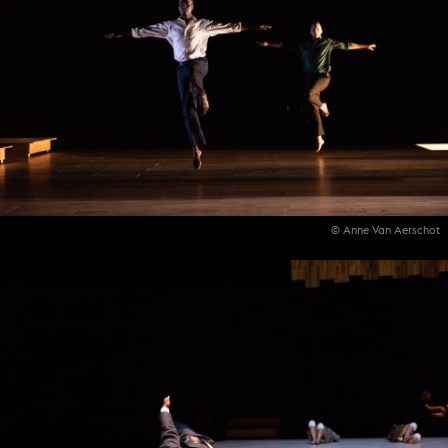
© Anne Van Aerschot