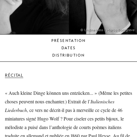
JEUNE
PUBLIC
LA
MONNAIE
© Undine Hess / Marco Borggreve
PRÉSENTATION
NOUS
DATES
SOUTENIR
DISTRIBUTION
RÉCITAL
« Auch kleine Dinge können uns entzücken... » (Même les petites
choses peuvent nous enchanter.) Extrait de l’
Italienisches
Liederbuch
, ce vers ne décrit-il pas à merveille ce cycle de 46
miniatures signé Hugo Wolf ? Pour ciseler ces petits bijoux, le
mélodiste a puisé dans l’anthologie de courts poèmes italiens
traduite en allemand et publiée en 1860 par Paul Heyse. Au fil de