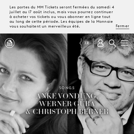
Les portes du MM Tickets seront fermées du samedi 4
juillet au 17 août inclus, mais vous pourrez continuer
à acheter vos tickets ou vous abonner en ligne tout
au long de cette période. Les équipes de la Monnaie
Fermer
vous souhaitent un merveilleux été.
FR
PROGRAMME
MAGAZINE
SONGS
ANKE VONDUNG,
WERNER GÜRA
TICKETS &
ABONNEMENTS
& CHRISTOPH BERNER
VOTRE
VISITE