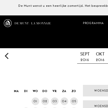
De Munt wenst u een heerlijke zomertijd. Het bespreekb
DE MUNT / LA MONNAIE
PROGRAMMA
SEPT
OKT
2016
2016
WOENSD
MA
DI
WO
DO
VR
ZA
ZO
01
02
03
04
05
WOENSD