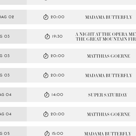
MADAMA BUTTERFLY
DAG 02
20:00
A NIGHT AT THE OPERA MET
G 03
19:30
THE GREAT MOUNTAIN FIR
MATTHIAS GOERNE
G 03
20:00
MADAMA BUTTERFLY
G 03
20:00
SUPER SATURDAY
AG 04
14:00
MATTHIAS GOERNE
AG 04
20:00
MADAMA BUTTERFLY
G 05
15:00