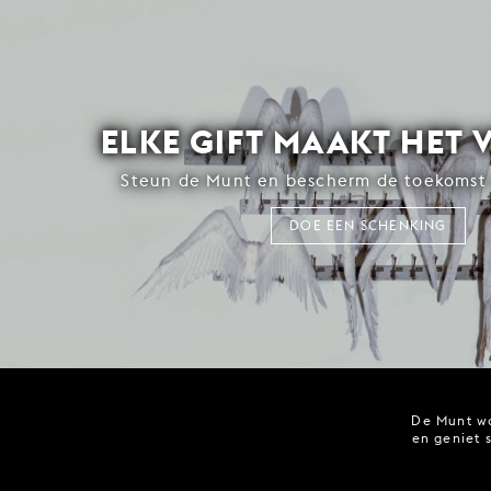
ELKE GIFT MAAKT HET 
Steun de Munt en bescherm de toekomst 
DOE EEN SCHENKING
De Munt wo
en geniet 