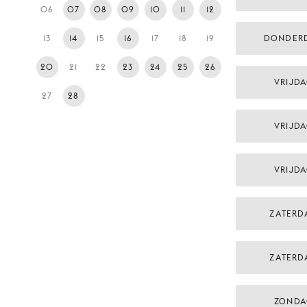
06
07
08
09
10
11
12
13
14
15
16
17
18
19
DONDER
20
21
22
23
24
25
26
VRIJDA
27
28
VRIJDA
VRIJDA
ZATERD
ZATERD
ZONDA