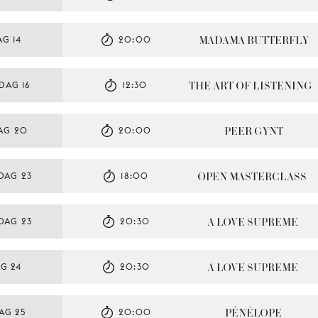
MADAMA BUTTERFLY
G 14
20:00
THE ART OF LISTENING
DAG 16
12:30
PEER GYNT
AG 20
20:00
OPEN MASTERCLASS
DAG 23
18:00
A LOVE SUPREME
DAG 23
20:30
A LOVE SUPREME
G 24
20:30
PÉNÉLOPE
AG 25
20:00