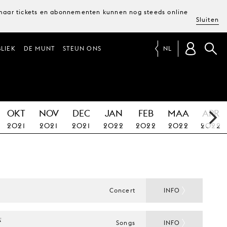
, maar tickets en abonnementen kunnen nog steeds online
Sluiten
LIEK
DE MUNT
STEUN ONS
NL
OKT
NOV
DEC
JAN
FEB
MAA
APR
2021
2021
2021
2022
2022
2022
2022
Concert
INFO
 
Songs
INFO