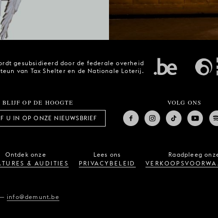
rdt gesubsidieerd door de federale overheid
steun van Tax Shelter en de Nationale Loterij.
BLIJF OP DE HOOGTE
VOLG ONS
JF U IN OP ONZE NIEUWSBRIEF
Ontdek onze
Lees ons
Raadpleeg onz
TURES & AUDITIES
PRIVACYBELEID
VERKOOPSVOORWA
—
info@demunt.be