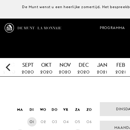
De Munt wenst u een heerlijke zomertijd. Het bespreekb
DE MUNT / LA MONNAIE
PROGRAMMA
AUG
SEPT
OKT
NOV
DEC
JAN
FEB
2020
2020
2020
2020
2020
2021
2021
DINSDA
MA
DI
WO
DO
VR
ZA
ZO
01
02
03
04
05
06
MAAND