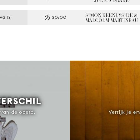
JULIUS DRAKE
SIMON KEENLYSIDE & 
AG 12
20:00
MALCOLM MARTINEAU
VERSCHIL
van de opera.
Verrijk je e