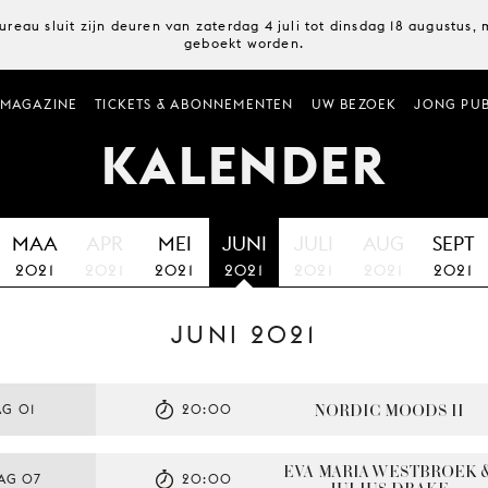
ureau sluit zijn deuren van zaterdag 4 juli tot dinsdag 18 augustus
geboekt worden.
MAGAZINE
TICKETS & ABONNEMENTEN
UW BEZOEK
JONG PUB
KALENDER
MAA
APR
MEI
JUNI
JULI
AUG
SEPT
2021
2021
2021
2021
2021
2021
2021
JUNI 2021
NORDIC MOODS II
G 01
20:00
EVA-MARIA WESTBROEK &
AG 07
20:00