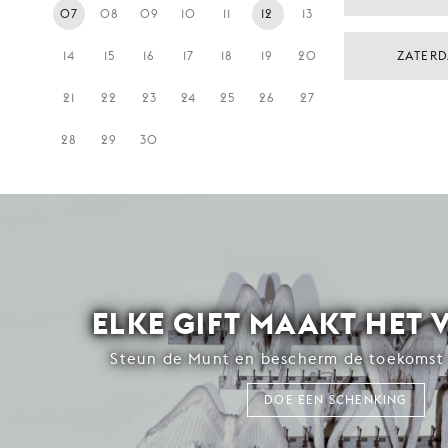
07
08
09
10
11
12
13
14
15
16
17
18
19
20
ZATERD
21
22
23
24
25
26
27
28
29
30
ELKE GIFT MAAKT HET 
Steun de Munt en bescherm de toekomst 
DOE EEN SCHENKING