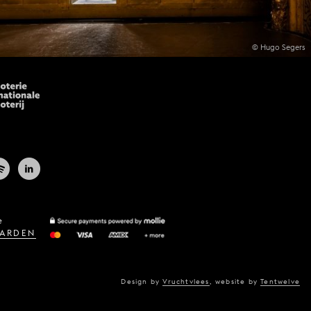
© Hugo Segers
e
ARDEN
Design by
Vruchtvlees
,
website by
Tentwelve