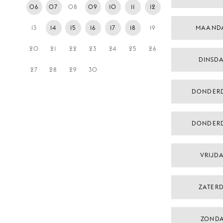
06
07
08
09
10
11
12
13
14
15
16
17
18
19
MAAND
20
21
22
23
24
25
26
DINSD
27
28
29
30
DONDER
DONDER
VRIJDA
ZATERD
ZONDA