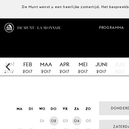
De Munt wenst u een heerlijke zomertijd. Het bespreekb
DE MUNT / LA MONNAIE
PROGRAMMA
JAN
FEB
MAA
APR
MEI
JUNI
JULI
2017
2017
2017
2017
2017
2017
2017
DONDER
MA
DI
WO
DO
VR
ZA
ZO
01
02
03
04
05
ZATERD