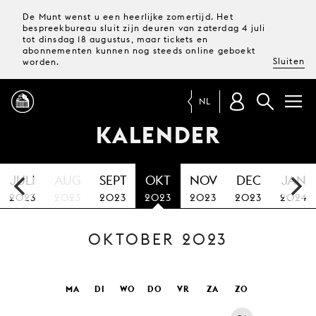
De Munt wenst u een heerlijke zomertijd. Het
bespreekbureau sluit zijn deuren van zaterdag 4 juli
tot dinsdag 18 augustus, maar tickets en
abonnementen kunnen nog steeds online geboekt
Sluiten
worden.
NL
KALENDER
PROGRAMMA
JULI
AUG
SEPT
OKT
NOV
DEC
JAN
MAGAZINE
2023
2023
2023
2023
2023
2023
2024
OKTOBER 2023
TICKETS &
ABONNEMENTEN
UW
MA
DI
WO
DO
VR
ZA
ZO
BEZOEK