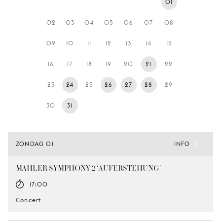
01
JONG
PUBLIEK
02
03
04
05
06
07
08
DE
09
10
11
12
13
14
15
MUNT
16
17
18
19
20
21
22
STEUN
ONS
23
24
25
26
27
28
29
30
31
ZONDAG 01
INFO
MAHLER SYMPHONY 2 ‘AUFERSTEHUNG’
17:00
Concert