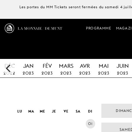
Les portes du MM Tickets seront fermées du samedi 4 juille
LA MONNAIE / DE MUNT
PROGRAMME
MAGAZI
DÉC
JAN
FÉV
MARS
AVR
MAI
JUIN
2022
2023
2023
2023
2023
2023
2023
DIMANC
LU
MA
ME
JE
VE
SA
DI
01
SAMED