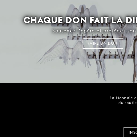
CHAQUE DON FAIT LA D
Soutenez l’opéra et protégez son 
FAIRE UN DON
La Monnaie es
du soutie
INS