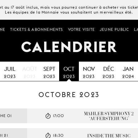
t au 17 août inclus, mais vous pourrez continuer à acheter vos tick
Les équipes de la Monnaie vous souhaitent un merveilleux été.
NE
TICKETS & ABONNEMENTS
VOTRE VISITE
JEUNE PUBLIC
L
CALENDRIER
JUIL
AOÛT
SEPT
OCT
NOV
DÉC
JAN
2023
2023
2023
2023
2023
2023
2024
OCTOBRE 2023
MAHLER SYMPHONY 2 
HE 01
17:00
‘AUFERSTEHUNG’
INSIDE THE MUSIC
I 21
18:30