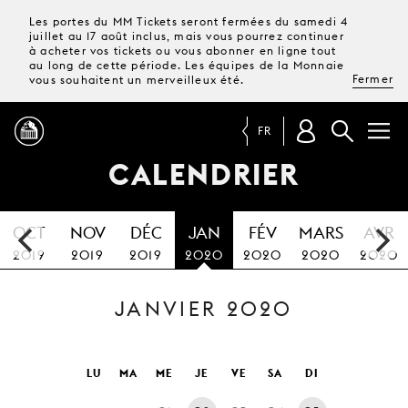
Les portes du MM Tickets seront fermées du samedi 4
juillet au 17 août inclus, mais vous pourrez continuer
à acheter vos tickets ou vous abonner en ligne tout
au long de cette période. Les équipes de la Monnaie
Fermer
vous souhaitent un merveilleux été.
FR
CALENDRIER
PROGRAMME
OCT
NOV
DÉC
JAN
FÉV
MARS
AVR
MAGAZINE
2019
2019
2019
2020
2020
2020
2020
JANVIER 2020
TICKETS &
ABONNEMENTS
VOTRE
LU
MA
ME
JE
VE
SA
DI
VISITE