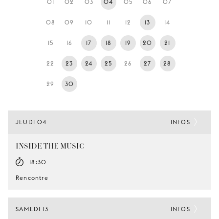
01
02
03
04
05
06
07
JEUNE
PUBLIC
08
09
10
11
12
13
14
LA
15
16
17
18
19
20
21
MONNAIE
22
23
24
25
26
27
28
NOUS
SOUTENIR
29
30
JEUDI 04
INFOS
INSIDE THE MUSIC
18:30
Rencontre
SAMEDI 13
INFOS