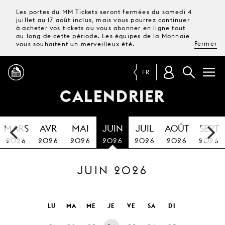
Les portes du MM Tickets seront fermées du samedi 4
juillet au 17 août inclus, mais vous pourrez continuer
à acheter vos tickets ou vous abonner en ligne tout
au long de cette période. Les équipes de la Monnaie
Fermer
vous souhaitent un merveilleux été.
FR
CALENDRIER
PROGRAMME
MARS
AVR
MAI
JUIN
JUIL
AOÛT
SEPT
MAGAZINE
2026
2026
2026
2026
2026
2026
2026
JUIN 2026
TICKETS &
ABONNEMENTS
VOTRE
LU
MA
ME
JE
VE
SA
DI
VISITE