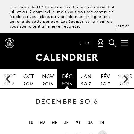
Les portes du MM Tickets seront fermées du samedi 4
juillet au 17 août inclus, mais vous pourrez continuer
à acheter vos tickets ou vous abonner en ligne tout
au long de cette période. Les équipes de la Monnaie
Fermer
vous souhaitent un merveilleux été.
FR
CALENDRIER
PROGRAMME
SEPT
OCT
NOV
DÉC
JAN
FÉV
MARS
MAGAZINE
2016
2016
2016
2016
2017
2017
2017
DÉCEMBRE 2016
TICKETS &
ABONNEMENTS
VOTRE
LU
MA
ME
JE
VE
SA
DI
VISITE