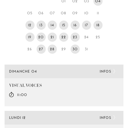
01
02
03
04
JEUNE
PUBLIC
05
06
07
08
09
10
11
LA
12
13
14
15
16
17
18
MONNAIE
19
20
21
22
23
24
25
NOUS
SOUTENIR
26
27
28
29
30
31
DIMANCHE 04
INFOS
VISUAL VOICES
11:00
LUNDI 12
INFOS