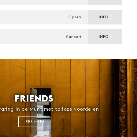
Opera
INFO
Concert
INFO
FRIENDS
rvaring in de Munt met talloze voordelen
LEES MEER