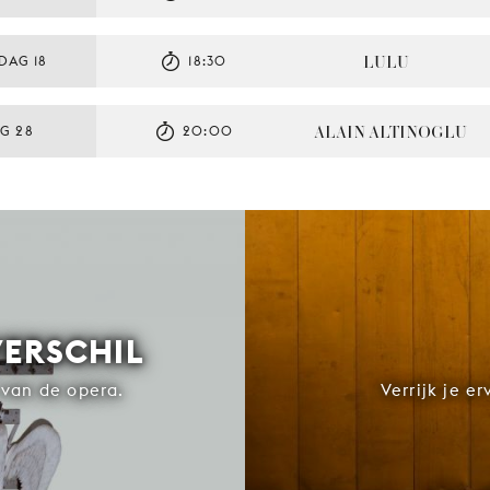
LULU
DAG 18
18:30
ALAIN ALTINOGLU
G 28
20:00
VERSCHIL
van de opera.
Verrijk je e