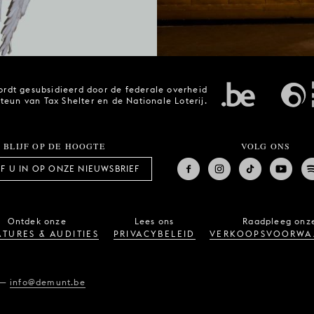
rdt gesubsidieerd door de federale overheid
steun van Tax Shelter en de Nationale Loterij.
BLIJF OP DE HOOGTE
VOLG ONS
JF U IN OP ONZE NIEUWSBRIEF
Ontdek onze
Lees ons
Raadpleeg onz
TURES & AUDITIES
PRIVACYBELEID
VERKOOPSVOORWA
—
info@demunt.be