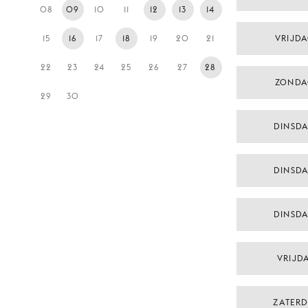
08
09
10
11
12
13
14
15
16
17
18
19
20
21
VRIJDA
22
23
24
25
26
27
28
ZONDA
29
30
DINSD
DINSD
DINSD
VRIJDA
ZATERD