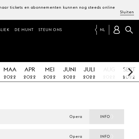
, maar tickets en abonnementen kunnen nog steeds online
Sluiten
LIEK
DE MUNT
STEUN ONS
NL
MAA
APR
MEI
JUNI
JULI
AUG
SEPT
2022
2022
2022
2022
2022
2022
2022
Opera
INFO
Opera
INFO