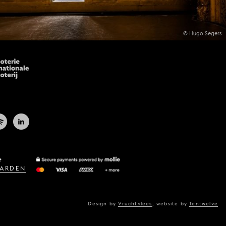
© Hugo Segers
e
ARDEN
Design by
Vruchtvlees
,
website by
Tentwelve