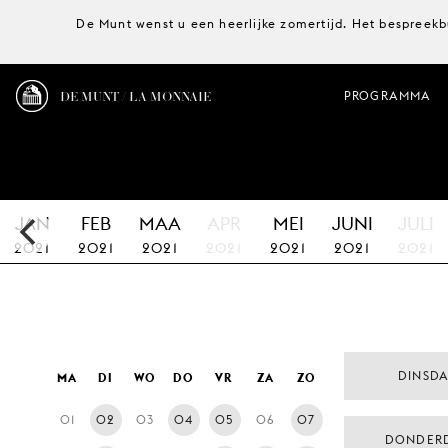
De Munt wenst u een heerlijke zomertijd. Het bespreekb
DE MUNT / LA MONNAIE
PROGRAMMA
JAN
FEB
MAA
APR
MEI
JUNI
JULI
2021
2021
2021
2021
2021
2021
2021
DINSD
MA
DI
WO
DO
VR
ZA
ZO
01
02
03
04
05
06
07
DONDER