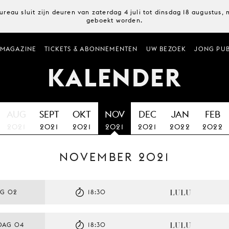
ureau sluit zijn deuren van zaterdag 4 juli tot dinsdag 18 augustus
geboekt worden.
MAGAZINE
TICKETS & ABONNEMENTEN
UW BEZOEK
JONG PUB
KALENDER
AUG
SEPT
OKT
NOV
DEC
JAN
FEB
2021
2021
2021
2021
2021
2022
2022
NOVEMBER 2021
LULU
AG 02
18:30
LULU
DAG 04
18:30