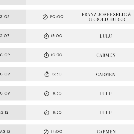
FRANZ-JOSEF SELIG & 
G 05
20:00
GEROLD HUBER
LULU
G 07
15:00
CARMEN
AG 09
10:30
CARMEN
AG 09
13:30
LULU
AG 09
18:30
LULU
G 12
18:30
CARMEN
AG 13
14:00