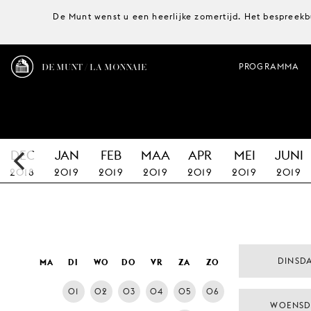
De Munt wenst u een heerlijke zomertijd. Het bespreekb
DE MUNT / LA MONNAIE
PROGRAMMA
DEC
JAN
FEB
MAA
APR
MEI
JUNI
2018
2019
2019
2019
2019
2019
2019
DINSDA
MA
DI
WO
DO
VR
ZA
ZO
01
02
03
04
05
06
WOENSD