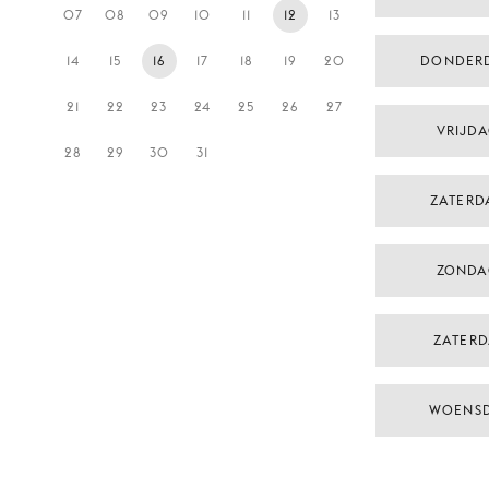
07
08
09
10
11
12
13
14
15
16
17
18
19
20
DONDER
21
22
23
24
25
26
27
VRIJD
28
29
30
31
ZATERD
ZONDA
ZATERD
WOENSD