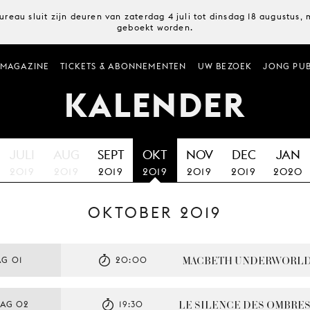
ureau sluit zijn deuren van zaterdag 4 juli tot dinsdag 18 augustus
geboekt worden.
MAGAZINE
TICKETS & ABONNEMENTEN
UW BEZOEK
JONG PUB
KALENDER
JULI
AUG
SEPT
OKT
NOV
DEC
JAN
2019
2019
2019
2019
2019
2019
2020
OKTOBER 2019
MACBETH UNDERWORL
G 01
20:00
LE SILENCE DES OMBRE
AG 02
19:30