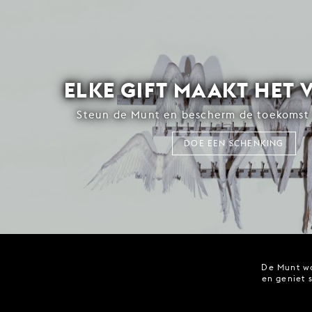
ELKE GIFT MAAKT HET 
Steun de Munt en bescherm de toekomst 
DOE EEN SCHENKING
De Munt wo
en geniet 