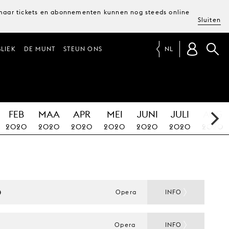
, maar tickets en abonnementen kunnen nog steeds online
Sluiten
LIEK
DE MUNT
STEUN ONS
NL
FEB
MAA
APR
MEI
JUNI
JULI
AUG
2020
2020
2020
2020
2020
2020
2020
D
Opera
INFO
S
Opera
INFO