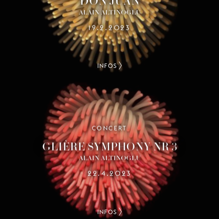
DON JUAN
ALAIN ALTINOGLU
19.2.2023
INFOS
CONCERT
GLIÈRE SYMPHONY NR 3
ALAIN ALTINOGLU
22.4.2023
INFOS