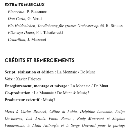
EXTRAITS MUSICAUX
–
Pinocchio
, P. Boesmans
–
Don Carlo
, G. Verdi
–
Ein Heldenleben, Tondichtung für grosses Orchester op.40
, R. Strauss
–
Pikovaya Dama
, P.I. Tchaïkovski
–
Cendrillon
, J. Massenet
CRÉDITS ET REMERCIEMENTS
Script, réalisation et édition
: La Monnaie / De Munt
Voix
: Xavier Falques
Enregistrement, montage et mixage
: La Monnaie / De Munt
Co-production
: La Monnaie / De Munt & Musiq3
Producteur exécutif
: Musiq3
Merci à Carlos Bruneel, Céline di Fabio, Delphine Lacombe, Felipe
Devincenzi, Luk Artois, Paolo Poma , Rudy Moercant et Stephan
Vanaenrode, à Alain Altinoglu et à Serge Ouvrard pour le partage