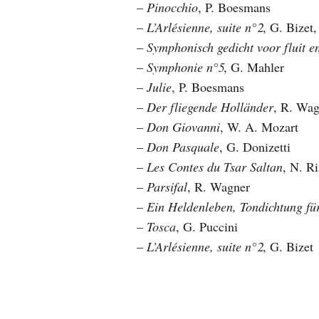
–
Pinocchio
, P. Boesmans
–
L’Arlésienne, suite n°2
, G. Bizet,
–
Symphonisch gedicht voor fluit en
–
Symphonie n°5
, G. Mahler
–
Julie
, P. Boesmans
–
Der fliegende Holländer
, R. Wag
–
Don Giovanni
, W. A. Mozart
–
Don Pasquale
, G. Donizetti
–
Les Contes du Tsar Saltan
, N. R
–
Parsifal
, R. Wagner
–
Ein Heldenleben, Tondichtung für
–
Tosca
, G. Puccini
–
L’Arlésienne, suite n°2
, G. Bizet