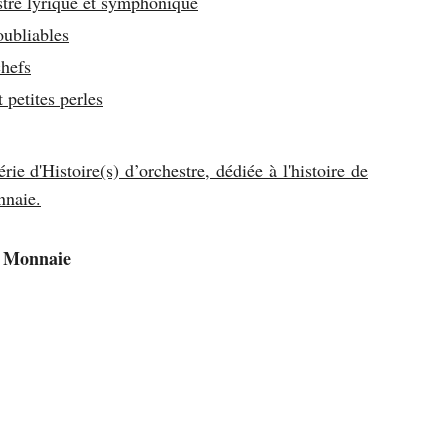
stre lyrique et symphonique
oubliables
chefs
 petites perles
ie d'Histoire(s) d’orchestre, dédiée à l'histoire de
nnaie.
a Monnaie