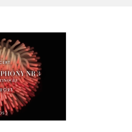
CERT
PHONY NR 3
LTINOGLU
.2023
OS