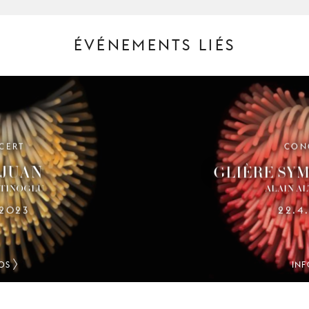
ÉVÉNEMENTS LIÉS
CERT
CON
JUAN
GLIÈRE SYM
LTINOGLU
ALAIN A
.2023
22.4
OS
INF