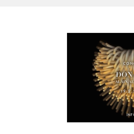
CON
DON 
ALAIN A
19.2
INF