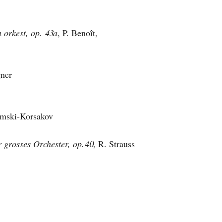
 orkest, op. 43a
, P. Benoît,
ner
imski-Korsakov
 grosses Orchester, op.40
, R. Strauss