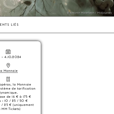
© Antonin Waterkeyn / Midjourney
ENTS LIÉS
9
–
4.10.2024
La Monnaie
 opéras, la Monnaie
système de tarification
dynamique.
ase de 16 € à 175 €
 : 10 / 25 / 50 €
10 / 25 € (uniquement
a MM Tickets)