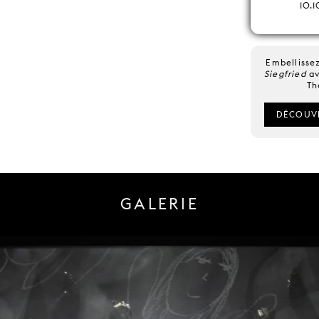
10.1
Embellisse
Siegfried
av
Th
DÉCOUVR
GALERIE