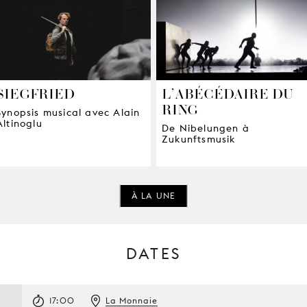
SIEGFRIED
L’ABÉCÉDAIRE DU
RING
Synopsis musical avec Alain
Altinoglu
De Nibelungen à
Zukunftsmusik
À LA UNE
DATES
17:00
La Monnaie