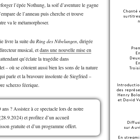
reforger l’épée Nothung, la soif d’aventure le gagne
Chanté 
 s’empare de l’anneau puis cherche et trouve
surtitre
ntre va le métamorphoser.
e livre la suite du
Ring des Nibelungen
, dirigée
Prem
directeur musical, et
dans une nouvelle mise en
En
 attendant qu’éclate la tragédie dans
Deux
En
let – où se côtoient aussi bien les sons de la nature
Trois
ui parle et la bravoure insolente de Siegfried –
bre scherzo féerique.
Introductio
des représe
Henry Bola
et David V
ans ? Assistez à ce spectacle lors de notre
28.9.2024) et profitez d’un accueil
Diffus
isson gratuite et d’un programme offert.
sur Auv
En stream