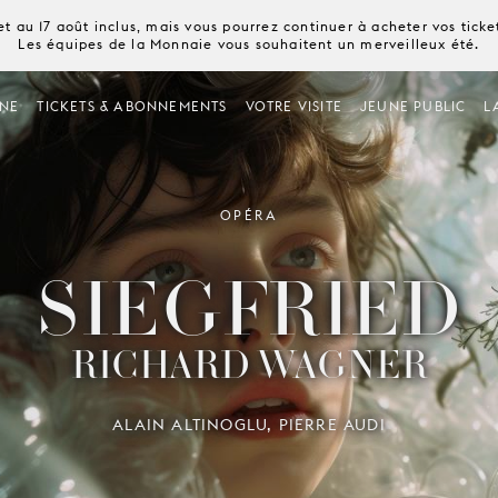
t au 17 août inclus, mais vous pourrez continuer à acheter vos tick
Les équipes de la Monnaie vous souhaitent un merveilleux été.
NE
TICKETS & ABONNEMENTS
VOTRE VISITE
JEUNE PUBLIC
L
OPÉRA
SIEGFRIED
RICHARD WAGNER
ALAIN ALTINOGLU, PIERRE AUDI