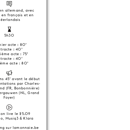
en allemand, avec
s en français et en
néerlandais
5h30
ier acte : 80’
tracte : 40’
ième acte : 75’
tracte : 40’
ième acte : 80’
ns 45’ avant le début
ntations par Charles-
nd (FR, Bonbonnière)
ergauwen (NL, Grand
Foyer)
ion live le 25.09
io, Musiq3 & Klara
ing sur lamonnaie.be