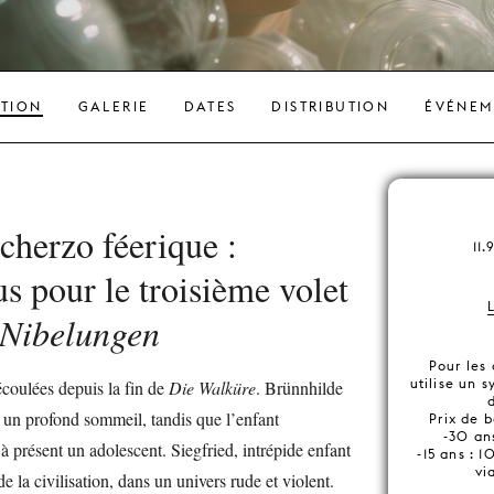
ATION
GALERIE
DATES
DISTRIBUTION
ÉVÉNEM
cherzo féerique :
11.
s pour le troisième volet
 Nibelungen
Pour les
utilise un 
écoulées depuis la fin de
Die Walküre
. Brünnhilde
 un profond sommeil, tandis que l’enfant
Prix de b
-30 ans
 à présent un adolescent. Siegfried, intrépide enfant
-15 ans : 
vi
de la civilisation, dans un univers rude et violent.