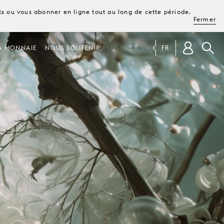
ets ou vous abonner en ligne tout au long de cette période.
Fermer
A MONNAIE
NOUS SOUTENIR
FR