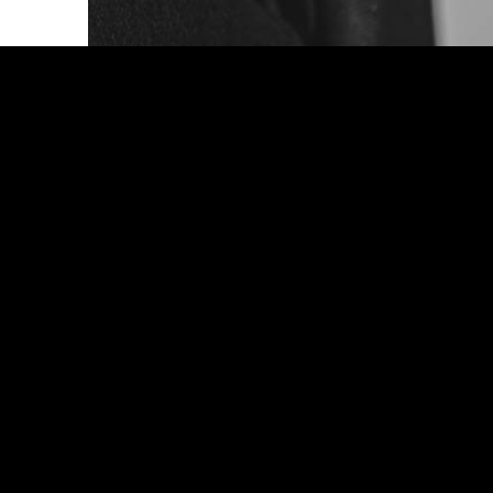
e mooie
rdiende
n, want
n, naar
s en de