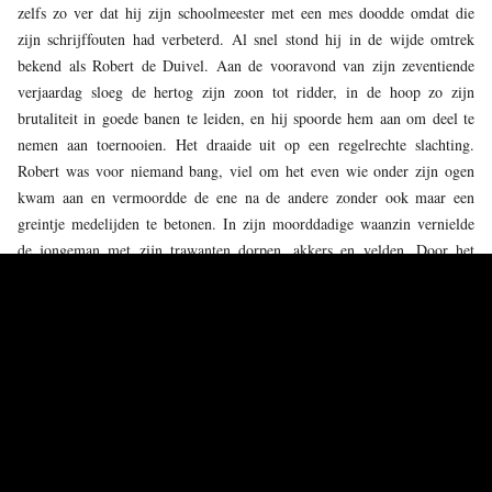
zelfs zo ver dat hij zijn schoolmeester met een mes doodde omdat die
zijn schrijffouten had verbeterd. Al snel stond hij in de wijde omtrek
bekend als Robert de Duivel. Aan de vooravond van zijn zeventiende
verjaardag sloeg de hertog zijn zoon tot ridder, in de hoop zo zijn
brutaliteit in goede banen te leiden, en hij spoorde hem aan om deel te
nemen aan toernooien. Het draaide uit op een regelrechte slachting.
Robert was voor niemand bang, viel om het even wie onder zijn ogen
kwam aan en vermoordde de ene na de andere zonder ook maar een
greintje medelijden te betonen. In zijn moorddadige waanzin vernielde
de jongeman met zijn trawanten dorpen, akkers en velden. Door het
gedrag van zijn zoon tot wanhoop gedreven, besloot Hubert hem te laten
arresteren en in de gevangenis te werpen, maar dat mislukte. Robert
verschool zich in een akelig donker bos, waar hij reizigers de keel
doorsneed en kooplui aanviel. Zonder enige reden doodde hij er ook
totaal ongevaarlijke kluizenaars die in de bossen beschutting hadden
gevonden.
Na zovele verwerpelijke wandaden verliet hij als een wildeman het bos,
zijn kleren in lompen gescheurd, rood van het bloed van zijn