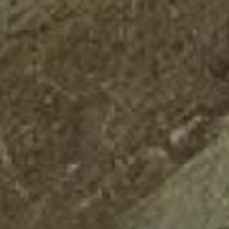
JONG
PUBLIEK
DE
MUNT
STEUN
ONS