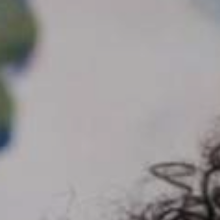
JONG
PUBLIEK
DE
MUNT
STEUN
ONS