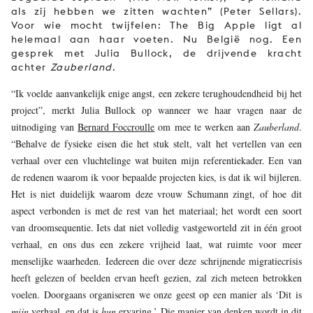
als zij hebben we zitten wachten” (Peter Sellars).
Voor wie mocht twijfelen: The Big Apple ligt al
helemaal aan haar voeten. Nu België nog. Een
gesprek met Julia Bullock, de drijvende kracht
achter
Zauberland
.
“Ik voelde aanvankelijk enige angst, een zekere terughoudendheid bij het
project”, merkt Julia Bullock op wanneer we haar vragen naar de
uitnodiging van
Bernard Foccroulle
om mee te werken aan
Zauberland
.
“Behalve de fysieke eisen die het stuk stelt, valt het vertellen van een
verhaal over een vluchtelinge wat buiten mijn referentiekader. Een van
de redenen waarom ik voor bepaalde projecten kies, is dat ik wil bijleren.
Het is niet duidelijk waarom deze vrouw Schumann zingt, of hoe dit
aspect verbonden is met de rest van het materiaal; het wordt een soort
van droomsequentie. Iets dat niet volledig vastgeworteld zit in één groot
verhaal, en ons dus een zekere vrijheid laat, wat ruimte voor meer
menselijke waarheden. Iedereen die over deze schrijnende migratiecrisis
heeft gelezen of beelden ervan heeft gezien, zal zich meteen betrokken
voelen. Doorgaans organiseren we onze geest op een manier als ‘Dit is
mijn
verhaal, en dat is
hun
ervaring.’ Die manier van denken wordt in dit