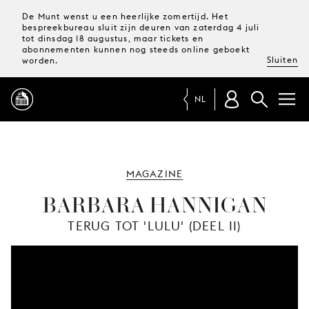
De Munt wenst u een heerlijke zomertijd. Het
bespreekbureau sluit zijn deuren van zaterdag 4 juli
tot dinsdag 18 augustus, maar tickets en
abonnementen kunnen nog steeds online geboekt
Sluiten
worden.
NL
PROGRAMMA
MAGAZINE
MAGAZINE
BARBARA HANNIGAN
TERUG TOT 'LULU' (DEEL II)
TICKETS &
ABONNEMENTEN
UW
BEZOEK