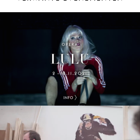
OPERA
LULU
2
18.11.2021
–
INFO