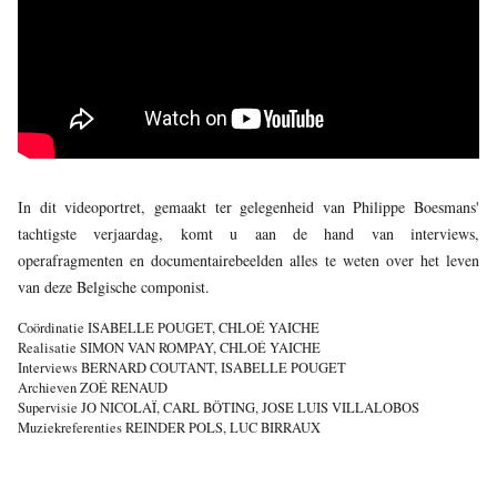
JONG
PUBLIEK
DE
MUNT
STEUN
ONS
In dit videoportret, gemaakt ter gelegenheid van Philippe Boesmans'
tachtigste verjaardag, komt u aan de hand van interviews,
operafragmenten en documentairebeelden alles te weten over het leven
van deze Belgische componist.
Coördinatie ISABELLE POUGET, CHLOÉ YAICHE
Realisatie SIMON VAN ROMPAY, CHLOÉ YAICHE
Interviews BERNARD COUTANT, ISABELLE POUGET
Archieven ZOÉ RENAUD
Supervisie JO NICOLAÏ, CARL BÖTING, JOSE LUIS VILLALOBOS
Muziekreferenties REINDER POLS, LUC BIRRAUX