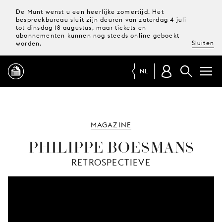
De Munt wenst u een heerlijke zomertijd. Het
bespreekbureau sluit zijn deuren van zaterdag 4 juli
tot dinsdag 18 augustus, maar tickets en
abonnementen kunnen nog steeds online geboekt
Sluiten
worden.
NL
PROGRAMMA
MAGAZINE
MAGAZINE
PHILIPPE BOESMANS
RETROSPECTIEVE
TICKETS &
ABONNEMENTEN
UW
BEZOEK